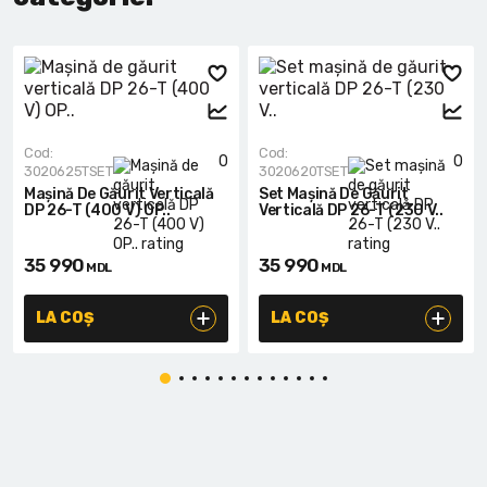
Cod:
Cod:
0
0
3020625TSET
3020620TSET
Mașină De Găurit Verticală
Set Mașină De Găurit
DP 26-T (400 V) OP..
Verticală DP 26-T (230 V..
35 990
35 990
MDL
MDL
LA COȘ
LA COȘ