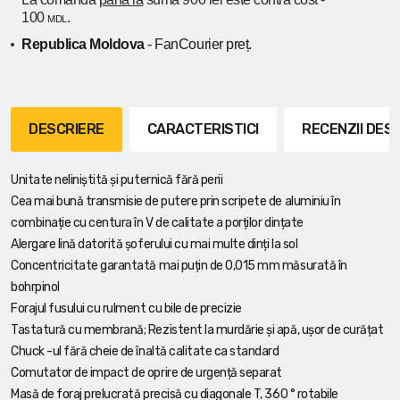
100
.
MDL
Republica Moldova
- FanCourier preț.
DESCRIERE
CARACTERISTICI
RECENZII DE
Unitate neliniștită și puternică fără perii
Cea mai bună transmisie de putere prin scripete de aluminiu în
combinație cu centura în V de calitate a porților dințate
Alergare lină datorită șoferului cu mai multe dinți la sol
Concentricitate garantată mai puțin de 0,015 mm măsurată în
bohrpinol
Forajul fusului cu rulment cu bile de precizie
Tastatură cu membrană; Rezistent la murdărie și apă, ușor de curățat
Chuck -ul fără cheie de înaltă calitate ca standard
Comutator de impact de oprire de urgență separat
Masă de foraj prelucrată precisă cu diagonale T, 360 ° rotabile