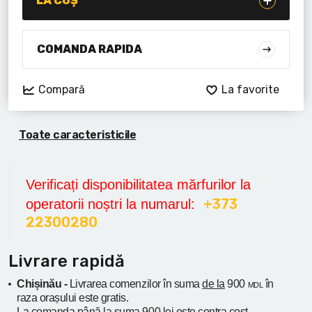
LA COȘ
Lanterne cu acumulator
Seturi de scule cu acumulator
COMANDA RAPIDA
Acumulatoare si încărcătoare
Compară
La favorite
Alte scule cu acumulator
Toate caracteristicile
Verificați disponibilitatea mărfurilor la
+373
operatorii noștri la numarul:
22300280
Livrare rapidă
Chișinău -
Livrarea comenzilor în suma
de la
900
în
MDL
raza orașului
este gratis.
La comanda
până la
suma 900 lei este contra cost -