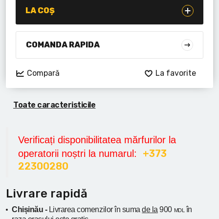
Lanterne cu acumulator
LA COȘ
Seturi de scule cu acumulator
COMANDA RAPIDA
Acumulatoare si încărcătoare
Compară
La favorite
Alte scule cu acumulator
Toate caracteristicile
Verificați disponibilitatea mărfurilor la
+373
operatorii noștri la numarul:
22300280
Livrare rapidă
Chișinău -
Livrarea comenzilor în suma
de la
900
în
MDL