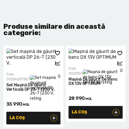
Produse similare din această
categorie:
Cod:
0
3020150
Cod:
0
3020620TSET
Mașină De Găurit De Banc
DX 13V OPTIMUM
Set Mașină De Găurit
Verticală DP 26-T (230 V..
28 990
MDL
35 990
MDL
LA COȘ
LA COȘ