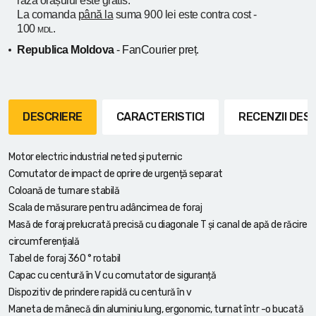
raza orașului
este gratis.
La comanda
până la
suma 900 lei este contra cost -
100
.
MDL
Republica Moldova
- FanCourier preț.
DESCRIERE
CARACTERISTICI
RECENZII DE
Motor electric industrial neted și puternic
Comutator de impact de oprire de urgență separat
Coloană de turnare stabilă
Scala de măsurare pentru adâncimea de foraj
Masă de foraj prelucrată precisă cu diagonale T și canal de apă de răcire
circumferențială
Tabel de foraj 360 ° rotabil
Capac cu centură în V cu comutator de siguranță
Dispozitiv de prindere rapidă cu centură în v
Maneta de mânecă din aluminiu lung, ergonomic, turnat într -o bucată