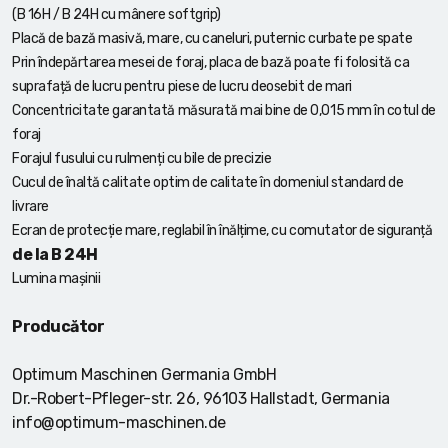
(B 16H / B 24H cu mânere softgrip)
Placă de bază masivă, mare, cu caneluri, puternic curbate pe spate
Prin îndepărtarea mesei de foraj, placa de bază poate fi folosită ca
suprafață de lucru pentru piese de lucru deosebit de mari
Concentricitate garantată măsurată mai bine de 0,015 mm în cotul de
foraj
Forajul fusului cu rulmenți cu bile de precizie
Cucul de înaltă calitate optim de calitate în domeniul standard de
livrare
Ecran de protecție mare, reglabil în înălțime, cu comutator de siguranță
de la B 24H
Lumina mașinii
Producător
Optimum Maschinen Germania GmbH
Dr.-Robert-Pfleger-str. 26, 96103 Hallstadt, Germania
info@optimum-maschinen.de