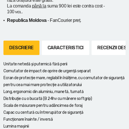
raza orașului
este gratis.
La comanda
până la
suma 900 lei este contra cost -
100
.
MDL
Republica Moldova
- FanCourier preț.
DESCRIERE
CARACTERISTICI
RECENZII DE
Unitate netedă și puternică fără perii
Comutator de impact de oprire de urgență separat
Ecran de protecție mare, reglabil în înălțime, cu comutator de siguranță
pentru cea mai mare protecție a utilizatorului
Long, ergonomic din aluminiu, manetă, turnată
Distribuție cu o bucată (B 24hv cu mânere softgrip)
Scala de măsurare pentru adâncimea de foraj
Capac cu centură cu întrerupător de siguranță
Funcționare înainte / inversă
Lumina mașinii