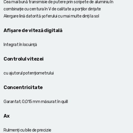
Cea mai bună transmisie de putere prin scripete de aluminiu în
combinație cu centura în V de calitate a porților dințate
Alergare lină datorită șoferului cu mai multe dinți la sol
Afișare de viteză digitală
Integrat în locuință
Controlul vitezei
cu ajutorul potențiometrului
Concentricitate
Garantat; 0,015 mm măsurat în quill
Ax
Rulmenți cu bile de precizie