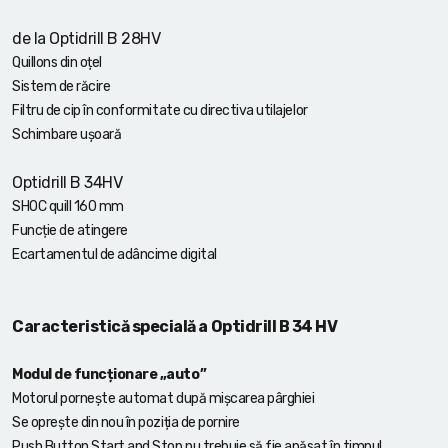
de la Optidrill B 28HV
Quillons din oțel
Sistem de răcire
Filtru de cip în conformitate cu directiva utilajelor
Schimbare ușoară
Optidrill B 34HV
SHOC quill 160 mm
Funcție de atingere
Ecartamentul de adâncime digital
Caracteristică specială a Optidrill B 34 HV
Modul de funcționare „auto”
Motorul pornește automat după mișcarea pârghiei
Se oprește din nou în poziția de pornire
Push Button Start and Stop nu trebuie să fie apăsat în timpul