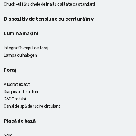
Chuck -ul fără cheie de înaltă calitate ca standard
Dispozitiv de tensiune cu centură în v
Lumina mașinii
Integrat în capul de foraj
Lampa cu halogen
Foraj
A lucrat exact
Diagonale T-sloturi
360 ° rotabil
Canal de apă de răcire circulant
Placă de bază
Solid