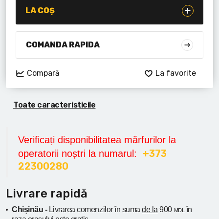
Lanterne cu acumulator
LA COȘ
Seturi de scule cu acumulator
COMANDA RAPIDA
Acumulatoare si încărcătoare
Compară
La favorite
Alte scule cu acumulator
Toate caracteristicile
Verificați disponibilitatea mărfurilor la
+373
operatorii noștri la numarul:
22300280
Livrare rapidă
Chișinău -
Livrarea comenzilor în suma
de la
900
în
MDL