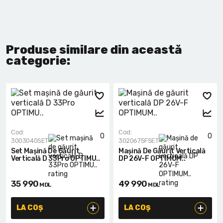
Produse similare din această
categorie:
Cod:
Cod:
0
0
3003040SET
3020675FSET
Set Mașină De Găurit
Mașină De Găurit Verticală
Verticală D 33Pro OPTIMU..
DP 26V-F OPTIMUM..
35 990
49 990
MDL
MDL
LA COȘ
LA COȘ