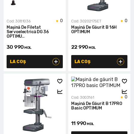
0
0
Cod: 3081036
Cod: 3020217SET
Mașină De Filetat
Mașină De Găurit B 16H
Servoelectrică DG 36
OPTIMUM
OPTIMU..
30 990
22 990
MDL
MDL
LA COȘ
LA COȘ
0
Cod: 3003161
Mașină De Găurit B 17PRO
Basic OPTIMUM
11 990
MDL