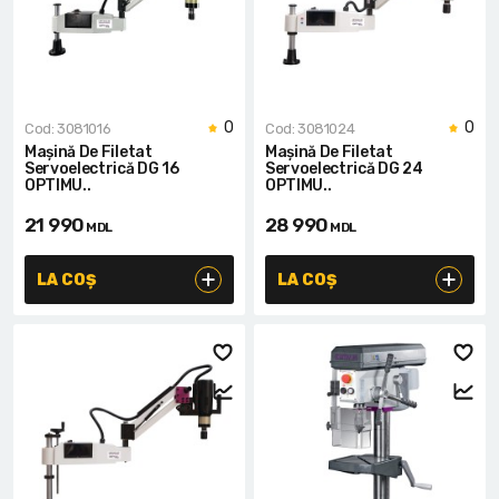
Lanterne cu acumulator
Seturi de scule cu acumulator
Acumulatoare si încărcătoare
0
0
Cod: 3081016
Cod: 3081024
Mașină De Filetat
Mașină De Filetat
Alte scule cu acumulator
Servoelectrică DG 16
Servoelectrică DG 24
OPTIMU..
OPTIMU..
21 990
28 990
MDL
MDL
LA COȘ
LA COȘ