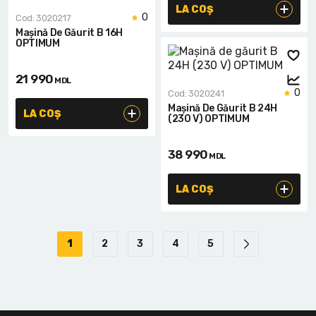
LA COȘ
0
Cod: 3020217
Mașină De Găurit B 16H
OPTIMUM
21 990
MDL
0
Cod: 3020241
Mașină De Găurit B 24H
LA COȘ
(230 V) OPTIMUM
38 990
MDL
LA COȘ
1
2
3
4
5