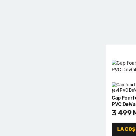
Lanterne cu acumulator
Seturi de scule cu acumulator
Acumulatoare si încărcătoare
Alte scule cu acumulator
Cap Foarf
PVC DeWal
3 499
LA COȘ