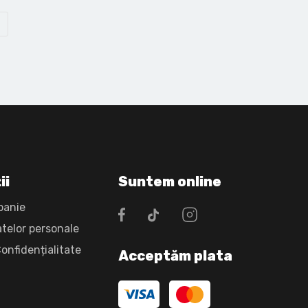
ii
Suntem online
panie
atelor personale
Confidențialitate
Acceptăm plata