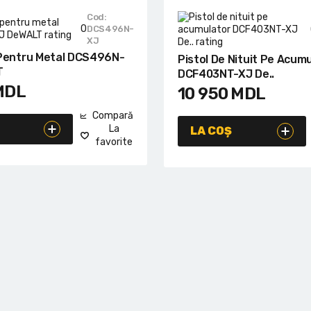
Cod:
0
DCS496N-
XJ
Pentru Metal DCS496N-
Pistol De Nituit Pe Acum
T
DCF403NT-XJ De..
MDL
10 950
MDL
Compară
La
LA COȘ
favorite