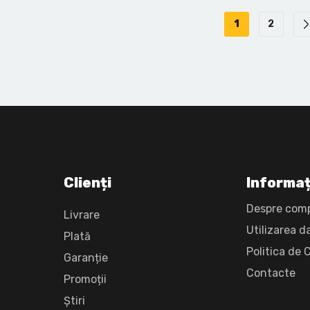
1
2
Clienți
Informaț
Despre com
Livrare
Utilizarea d
Plată
Politica de 
Garanție
Сontacte
Promoții
Știri