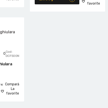
favorite
Cod:
0
DCF500N
hiulara
Compară
La
favorite