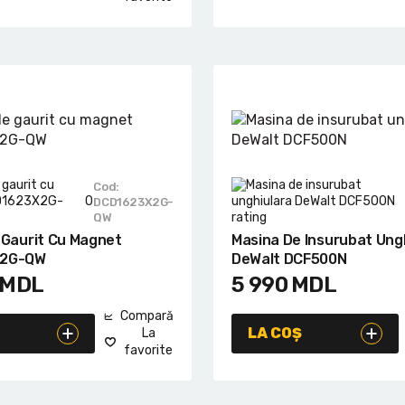
Cod:
0
DCD1623X2G-
QW
 Gaurit Cu Magnet
Masina De Insurubat Ung
X2G-QW
DeWalt DCF500N
MDL
5 990
MDL
Compară
LA COȘ
La
favorite