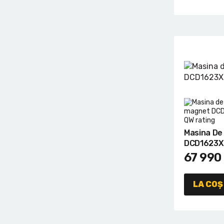
Masina De
DCD1623
67 990
LA COȘ