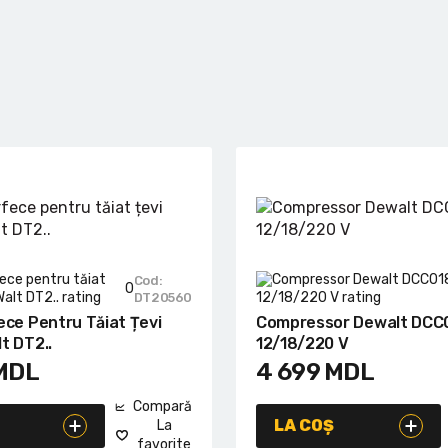
Cod:
0
DT20560
ece Pentru Tăiat Țevi
Compressor Dewalt DCC
t DT2..
12/18/220 V
MDL
4 699
MDL
Compară
LA COȘ
La
favorite