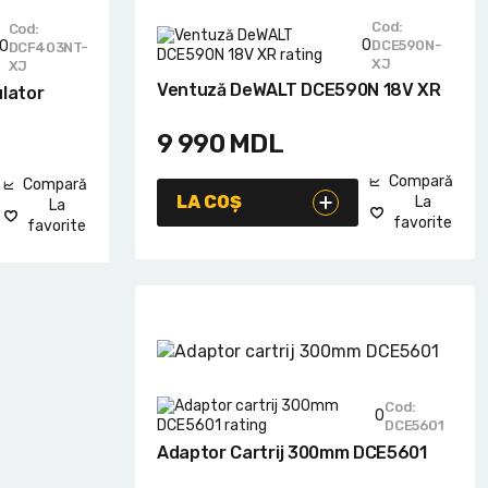
Cod:
Cod:
0
0
DCE590N-
DCF403NT-
XJ
XJ
Ventuză DeWALT DCE590N 18V XR
ulator
9 990
MDL
Compară
Compară
LA COȘ
La
La
favorite
favorite
Cod:
0
DCE5601
Adaptor Cartrij 300mm DCE5601