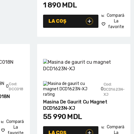
1 890
MDL
Compară
LA COȘ
La
favorite
Cod:
Cod:
0
0
DCC018
DCD1623N-
XJ
018N
Masina De Gaurit Cu Magnet
DCD1623N-XJ
55 990
MDL
Compară
Compară
La
LA COȘ
La
favorite