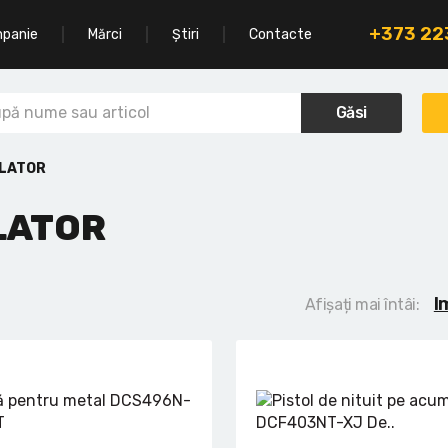
+373 2
mpanie
Mărci
Știri
Contacte
Găsi
ULATOR
LATOR
I
Afișați mai întâi: