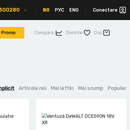
2300280
RO
РУС
ENG
Conectare
Promo
Compara
Dorinte
Cos
mplicit
Articole noi
Mai ieftin
Mai scump
Popular