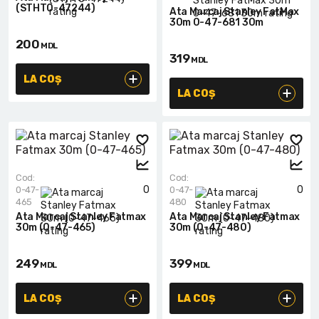
(STHT0-47244)
Ata Marcaj Stanley FatMax
30m 0-47-681 30m
200
MDL
319
MDL
LA COȘ
LA COȘ
Cod:
Cod:
0
0
0-47-
0-47-
465
480
Ata Marcaj Stanley Fatmax
Ata Marcaj Stanley Fatmax
30m (0-47-465)
30m (0-47-480)
249
399
MDL
MDL
LA COȘ
LA COȘ