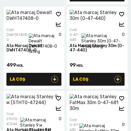
Lanterne cu acumulator
Seturi de scule cu acumulator
Acumulatoare si încărcătoare
Cod:
Cod:
0
0
DWHT47408-
0-47-
0
440
Alte scule cu acumulator
Ata Marcaj Dewalt
Ata Marcaj Stanley 30m (0-
DWHT47408-0
47-440)
499
99
MDL
MDL
LA COȘ
LA COȘ
Cod:
0
STHT0-
Cod:
47244
0
0-47-
Ata Marcaj Stanley 9 М
681