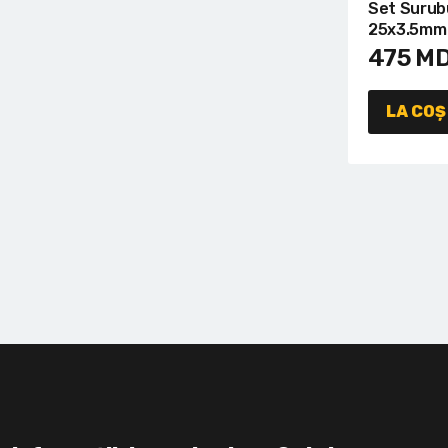
Set Surub
25x3.5mm 
475
M
LA COȘ