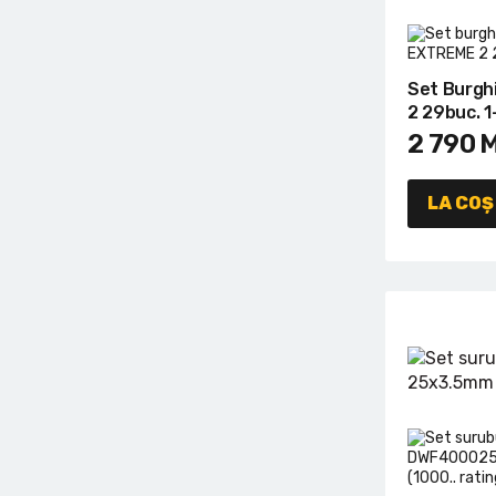
Set Burgh
2 29buc. 1-
2 790
LA COȘ