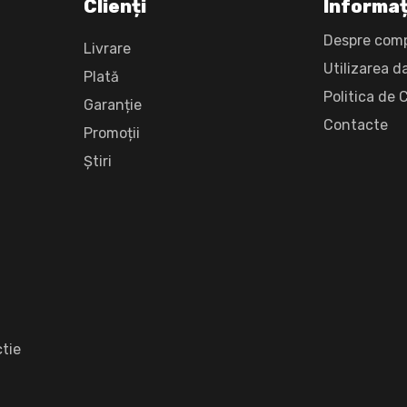
Clienți
Informaț
Despre com
Livrare
Utilizarea d
Plată
Politica de 
Garanție
Сontacte
Promoții
Știri
tie