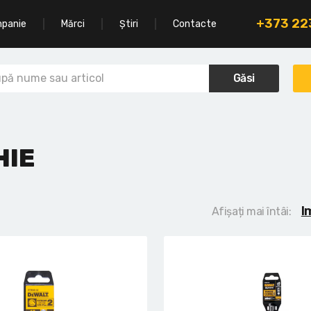
+373 2
mpanie
Mărci
Știri
Contacte
Găsi
HIE
I
Afișați mai întâi: