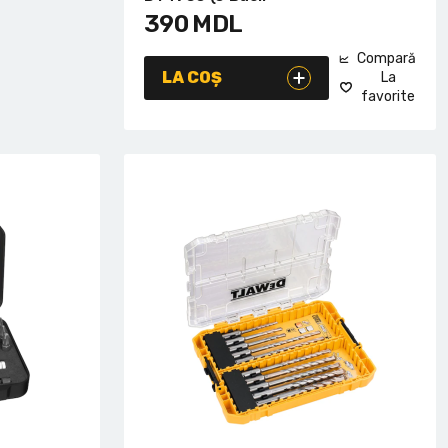
390
MDL
Compară
LA COȘ
La
favorite