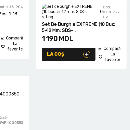
od: 1-13-904
Cod:
0
DT70753-
cs. 1-13-
QZ
Set De Burghie EXTREME (10 Buc;
5-12 Mm; SDS-..
1 190
MDL
Compară
La
Compară
favorite
LA COȘ
La
favorite
Cod:
DWF4000350