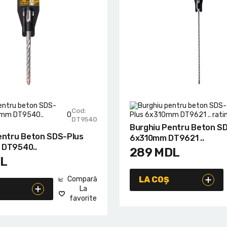
Cod:
0
DT9540
Burghiu Pentru Beton S
entru Beton SDS-Plus
6x310mm DT9621 ..
 DT9540..
289
MDL
L
Compară
LA COȘ
La
favorite