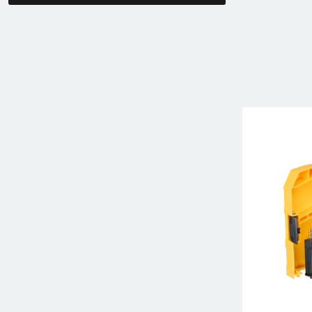
Lanterne cu acumulator
Seturi de scule cu acumulator
Acumulatoare si încărcătoare
Alte scule cu acumulator