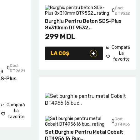
Cod:
0
DT9532
Burghiu Pentru Beton SDS-Plus
8x310mm DT9532 ..
299
MDL
Compară
LA COȘ
La
favorite
Cod:
0
DT9621
DS-Plus
Compară
La
favorite
Cod:
0
DT4956
Set Burghie Pentru Metal Cobalt
DT4956 (6 Buc..