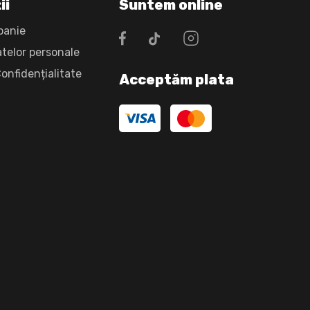
ii
Suntem online
panie
atelor personale
Confidențialitate
Acceptăm plata