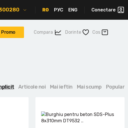
2300280
RO
РУС
ENG
Conectare
Promo
Compara
Dorinte
Cos
mplicit
Articole noi
Mai ieftin
Mai scump
Popular