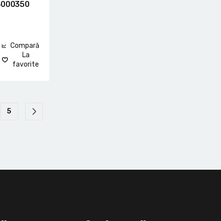
F4000350
Compară
La
favorite
5