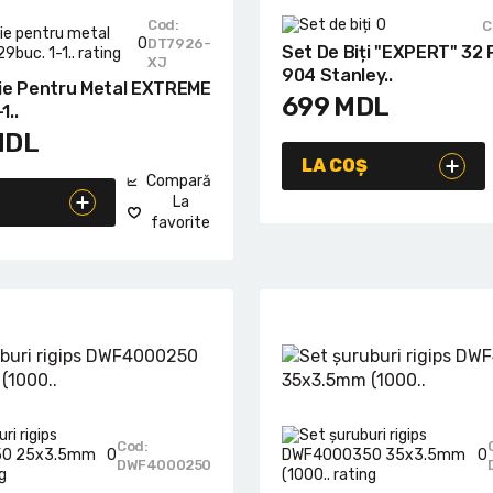
0
Cod:
C
0
DT7926-
Set De Biți "EXPERT" 32 P
XJ
904 Stanley..
ie Pentru Metal EXTREME
699
MDL
1..
MDL
LA COȘ
Compară
La
favorite
Cod:
0
0
DWF4000250