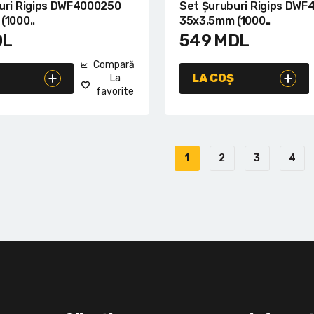
uri Rigips DWF4000250
Set Șuruburi Rigips DW
(1000..
35x3.5mm (1000..
DL
549
MDL
Compară
LA COȘ
La
favorite
1
2
3
4