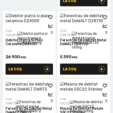
Lanterne cu acumulator
LA COȘ
Seturi de scule cu acumulator
Acumulatoare si încărcătoare
Cod:
Cod:
0
0
D24000
D28730
Alte scule cu acumulator
Debitor Piatra Si Placi
Ferestrau De Debitat Metal
Ceramice D24000
DeWALT D28730
26 900
5 390
MDL
MDL
LA COȘ
LA COȘ
Cod:
Cod:
0
0
DW872
SSC22
Ferestrau De Debitat Metal
Masina De Debitat Metale
DeWALT DW872
SSC22 Stanley