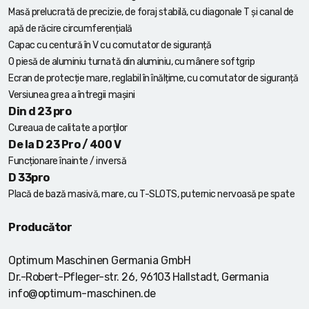
Masă prelucrată de precizie, de foraj stabilă, cu diagonale T și canal de
apă de răcire circumferențială
Capac cu centură în V cu comutator de siguranță
O piesă de aluminiu turnată din aluminiu, cu mânere softgrip
Ecran de protecție mare, reglabil în înălțime, cu comutator de siguranță
Versiunea grea a întregii mașini
Din d 23 pro
Cureaua de calitate a porților
De la D 23 Pro / 400 V
Funcționare înainte / inversă
D 33pro
Placă de bază masivă, mare, cu T-SLOTS, puternic nervoasă pe spate
Producător
Optimum Maschinen Germania GmbH
Dr.-Robert-Pfleger-str. 26, 96103 Hallstadt, Germania
info@optimum-maschinen.de