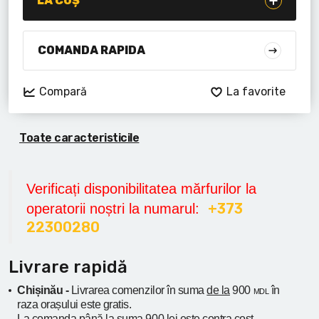
LA COȘ
Lanterne cu acumulator
Seturi de scule cu acumulator
COMANDA RAPIDA
Acumulatoare si încărcătoare
Compară
La favorite
Alte scule cu acumulator
Toate caracteristicile
Verificați disponibilitatea mărfurilor la
+373
operatorii noștri la numarul:
22300280
Livrare rapidă
Chișinău -
Livrarea comenzilor în suma
de la
900
în
MDL
raza orașului
este gratis.
La comanda
până la
suma 900 lei este contra cost -