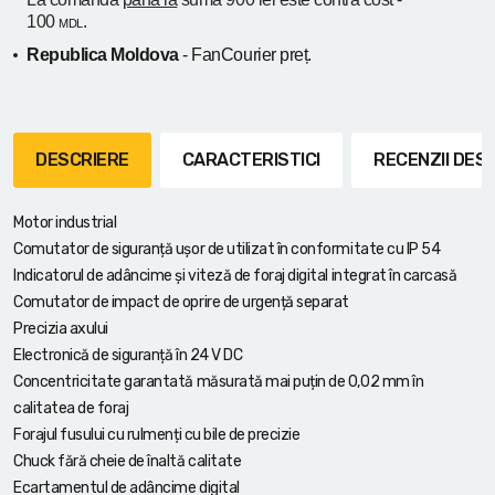
100
.
MDL
Republica Moldova
- FanCourier preț.
DESCRIERE
CARACTERISTICI
RECENZII DE
Motor industrial
Comutator de siguranță ușor de utilizat în conformitate cu IP 54
Indicatorul de adâncime și viteză de foraj digital integrat în carcasă
Comutator de impact de oprire de urgență separat
Precizia axului
Electronică de siguranță în 24 V DC
Concentricitate garantată măsurată mai puțin de 0,02 mm în
calitatea de foraj
Forajul fusului cu rulmenți cu bile de precizie
Chuck fără cheie de înaltă calitate
Ecartamentul de adâncime digital