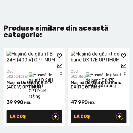
Produse similare din această
categorie:
Cod:
Cod:
0
0
3020243SET
3020168
Mașină De Găurit B 24H
Mașină De Găurit De Banc
(400 V) OPTIMUM
DX 17E OPTIMUM
39 990
47 990
MDL
MDL
LA COȘ
LA COȘ