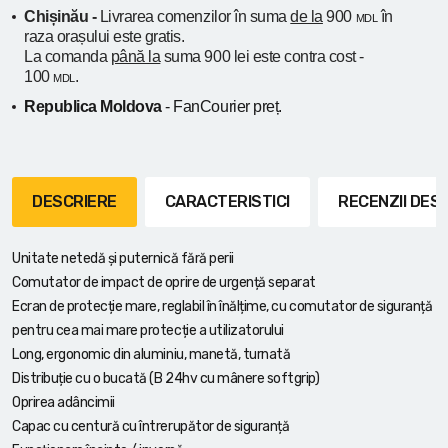
Chișinău -
Livrarea comenzilor în suma
de la
900
în
MDL
raza orașului
este gratis.
La comanda
până la
suma 900 lei este contra cost -
100
.
MDL
Republica Moldova
- FanCourier preț.
DESCRIERE
CARACTERISTICI
RECENZII DE
Unitate netedă și puternică fără perii
Comutator de impact de oprire de urgență separat
Ecran de protecție mare, reglabil în înălțime, cu comutator de siguranță
pentru cea mai mare protecție a utilizatorului
Long, ergonomic din aluminiu, manetă, turnată
Distribuție cu o bucată (B 24hv cu mânere softgrip)
Oprirea adâncimii
Capac cu centură cu întrerupător de siguranță