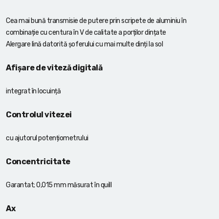
Cea mai bună transmisie de putere prin scripete de aluminiu în
combinație cu centura în V de calitate a porților dințate
Alergare lină datorită șoferului cu mai multe dinți la sol
Afișare de viteză digitală
integrat în locuință
Controlul vitezei
cu ajutorul potențiometrului
Concentricitate
Garantat; 0,015 mm măsurat în quill
Ax