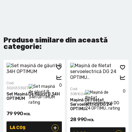
Produse similare din această
categorie:
Cod:
0
3020333SET
Cod:
0
Set Mașină De Găurit B 34H
3081024
OPTIMUM
Mașină De Filetat
Servoelectrică DG 24
OPTIMU..
79 990
MDL
28 990
MDL
LA COȘ