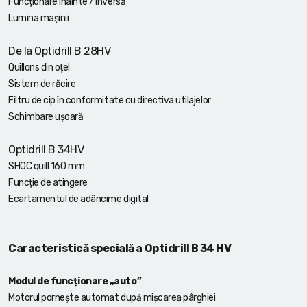
Funcționare înainte / inversă
Lumina mașinii
De la Optidrill B 28HV
Quillons din oțel
Sistem de răcire
Filtru de cip în conformitate cu directiva utilajelor
Schimbare ușoară
Optidrill B 34HV
SHOC quill 160 mm
Funcție de atingere
Ecartamentul de adâncime digital
Caracteristică specială a Optidrill B 34 HV
Modul de funcționare „auto”
Motorul pornește automat după mișcarea pârghiei