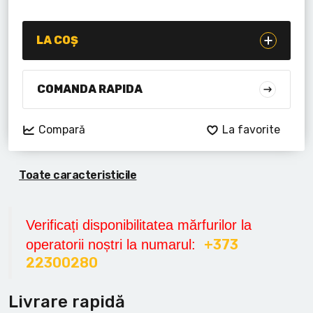
Lanterne cu acumulator
Seturi de scule cu acumulator
LA COȘ
Acumulatoare si încărcătoare
COMANDA RAPIDA
Alte scule cu acumulator
Compară
La favorite
Toate caracteristicile
Verificați disponibilitatea mărfurilor la
+373
operatorii noștri la numarul:
22300280
Livrare rapidă