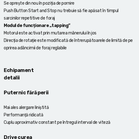
Se oprește din nou în poziția de pornire
Push Button Start and Stop nu trebuie să fie apăsat în timpul
sarcinilor repetitive de foraj
Modul de funcționare „tapping”
Motorul este activat prin mutarea mânerului în jos
Direcția de rotație este modificată de întrerupătoarele de limită de pe
oprirea adâncimii de foraj reglabile
Echipament
detalii
Puternic fără perii
Mai ales alergare liniștită
Performanță ridicată
Cuplu aproximativ constant pe întregul interval de viteză
Drive curea