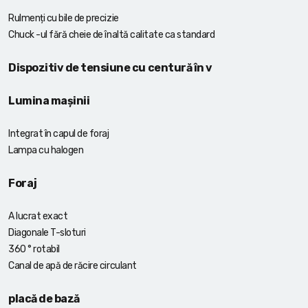
Rulmenți cu bile de precizie
Chuck -ul fără cheie de înaltă calitate ca standard
Dispozitiv de tensiune cu centură în v
Lumina mașinii
Integrat în capul de foraj
Lampa cu halogen
Foraj
A lucrat exact
Diagonale T-sloturi
360 ° rotabil
Canal de apă de răcire circulant
placă de bază