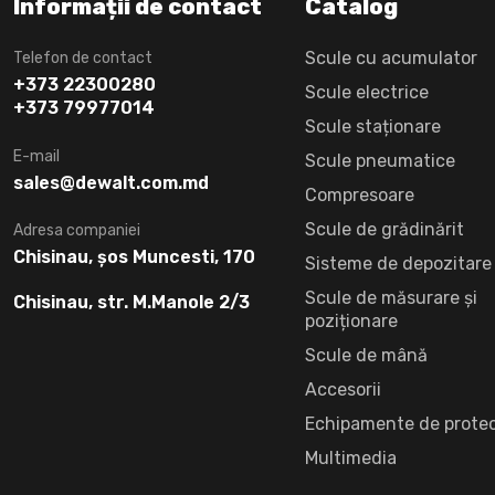
Informații de contact
Catalog
Scule cu acumulator
Telefon de contact
+373 22300280
Scule electrice
+373 79977014
Scule staționare
E-mail
Scule pneumatice
sales@dewalt.com.md
Compresoare
Scule de grădinărit
Adresa companiei
Chisinau, șos Muncesti, 170
Sisteme de depozitare
Scule de măsurare și
Chisinau, str. M.Manole 2/3
poziționare
Scule de mână
Accesorii
Echipamente de protec
Multimedia