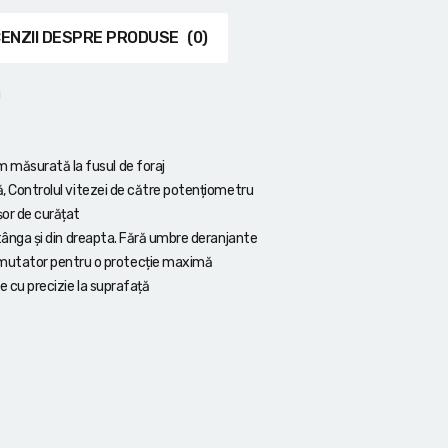
ENZII DESPRE PRODUSE
(0)
u
 măsurată la fusul de foraj
să, Controlul vitezei de către potențiometru
șor de curățat
 stânga și din dreapta. Fără umbre deranjante
mutator pentru o protecție maximă
te cu precizie la suprafață