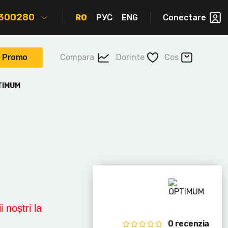
2300280
RO
РУС
ENG
Conectare
Promo
Compara
Dorinte
Cos
TIMUM
i noștri la
0 recenzia