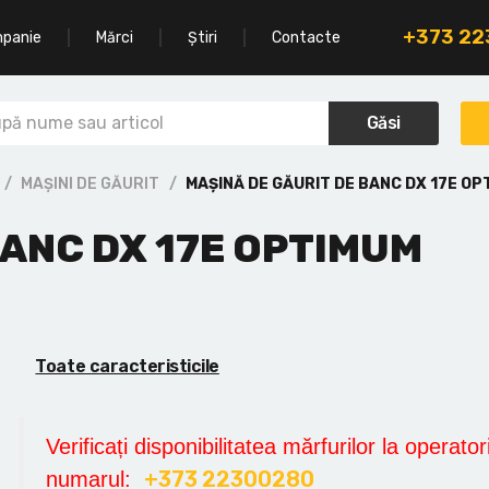
+373 2
mpanie
Mărci
Știri
Contacte
Găsi
MAȘINI DE GĂURIT
MAȘINĂ DE GĂURIT DE BANC DX 17E OP
BANC DX 17E OPTIMUM
Toate caracteristicile
Verificați disponibilitatea mărfurilor la operatori
+373 22300280
numarul: