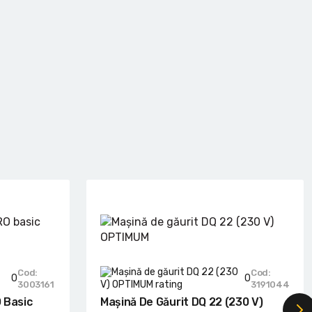
Cod:
Cod:
0
0
3003161
3191044
 Basic
Mașină De Găurit DQ 22 (230 V)