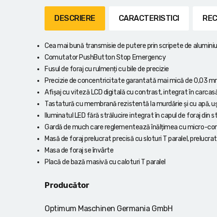
Lanterne cu acumulator
DESCRIERE
CARACTERISTICI
REC
Seturi de scule cu acumulator
Cea mai bună transmisie de putere prin scripete de alumini
Acumulatoare si încărcătoare
Comutator PushButton Stop Emergency
Fusul de foraj cu rulmenți cu bile de precizie
Alte scule cu acumulator
Precizie de concentricitate garantată mai mică de 0,03 mm
Afișaj cu viteză LCD digitală cu contrast, integrat în carca
Tastatură cu membrană rezistentă la murdărie și cu apă, u
Iluminatul LED fără strălucire integrat în capul de foraj din
Gardă de much care reglementează înălțimea cu micro-co
Masă de foraj prelucrat precisă cu sloturi T paralel, prelucra
Masa de foraj se învârte
Placă de bază masivă cu caloturi T paralel
Producător
Optimum Maschinen Germania GmbH