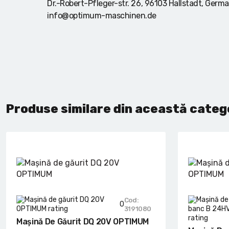
Dr.-Robert-Pfleger-str. 26, 96103 Hallstadt, Germ
info@optimum-maschinen.de
Produse similare din această categ
Cod:
0
3191080
Mașină De Găurit DQ 20V OPTIMUM