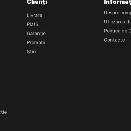
Clienți
Informaț
Despre com
Livrare
Utilizarea d
Plată
Politica de 
Garanție
Сontacte
Promoții
Știri
tie