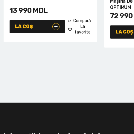
Mașină De
OPTIMUM
13 990
MDL
72 990
Compară
LA COȘ
La
LA COȘ
favorite