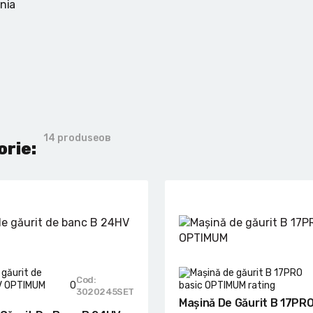
ania
14 produseов
orie:
Cod:
0
3020245SET
Mașină De Găurit B 17PRO