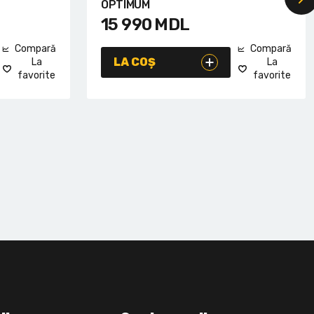
OPTIMUM
15 990
MDL
Compară
Compară
LA COȘ
La
La
favorite
favorite