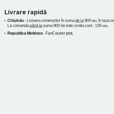
Livrare rapidă
Chișinău -
Livrarea comenzilor în suma
de la
900
în raza o
MDL
La comanda
până la
suma 900 lei este contra cost - 100
.
MDL
Republica Moldova
- FanCourier preț.