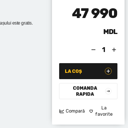
47 990
rașului
este gratis.
MDL
LA COȘ
COMANDA
RAPIDA
La
Compară
favorite