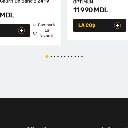
 Găurit De Banc B 24HV
OPTIMUM
11 990
MDL
MDL
Compară
LA COȘ
La
favorite