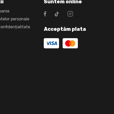
ii
Suntem online
panie
atelor personale
Confidențialitate
Acceptăm plata