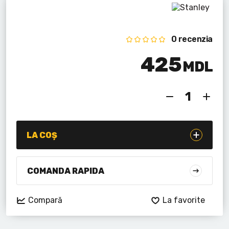
Lanterne cu acumulator
Seturi de scule cu acumulator
0 recenzia
Acumulatoare si încărcătoare
425
MDL
Alte scule cu acumulator
LA COȘ
COMANDA RAPIDA
Compară
La favorite