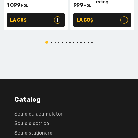
1 099
999
MDL
MDL
LA COȘ
LA COȘ
Catalog
Scule cu acumulator
Scule electrice
Scule staționare