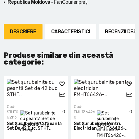
Republica Moldova
- FanCourier preț.
DESCRIERE
CARACTERISTICI
RECENZII DE
Produse similare din această
categorie:
Cod:
Cod:
0
0
STHT0-
FMHT66426-
62113
0
Set Șurubelnițe Cu Geantă
Set Șurubelnițe Pentru
Set De 42 Buc. STHT..
Electrician FMHT66426-..