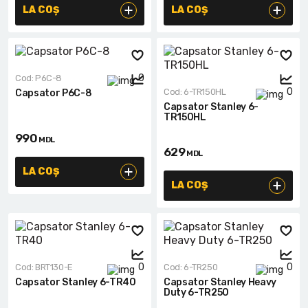
Lanterne cu acumulator
LA COȘ
LA COȘ
Seturi de scule cu acumulator
Acumulatoare si încărcătoare
0
Cod: P6C-8
0
Cod: 6-TR150HL
Capsator P6C-8
Alte scule cu acumulator
Capsator Stanley 6-
TR150HL
990
MDL
629
MDL
LA COȘ
LA COȘ
0
0
Cod: BRT130-E
Cod: 6-TR250
Capsator Stanley 6-TR40
Capsator Stanley Heavy
Duty 6-TR250