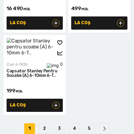
16 490
499
MDL
MDL
LA COȘ
LA COȘ
0
Cod: 6-TR35
Capsator Stanley Pentru
Scoabe (A) 6-10mm 6-T..
199
MDL
LA COȘ
1
2
3
4
5