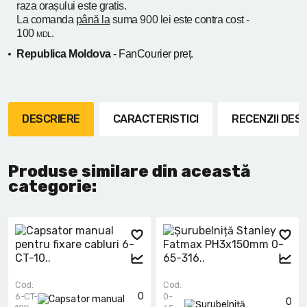
raza orașului
este gratis.
La comanda
până la
suma 900 lei este contra cost -
100
.
MDL
Republica Moldova
- FanCourier preț.
DESCRIERE
CARACTERISTICI
RECENZII DE
Produse similare din această
categorie:
Cod:
Cod:
0
6-CT-
0-
0