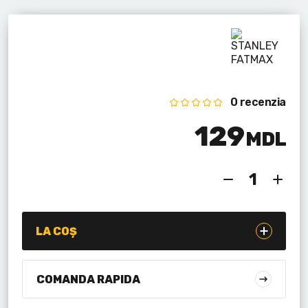
Lanterne cu acumulator
Seturi de scule cu acumulator
Acumulatoare si încărcătoare
0 recenzia
Alte scule cu acumulator
129
MDL
LA COȘ
COMANDA RAPIDA