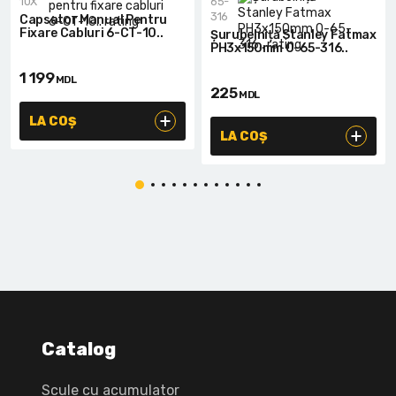
10X
65-
316
Capsator Manual Pentru
Fixare Cabluri 6-CT-10..
Șurubelniță Stanley Fatmax
PH3x150mm 0-65-316..
1 199
MDL
225
MDL
LA COȘ
LA COȘ
Catalog
Scule cu acumulator