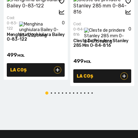
Cod:
0
0-83-
Cod:
122
0
0-84-
Menghina Unghiulara Bailey
816
0-83-122
Cleste De Prindere Stanley
285 Mm 0-84-816
499
MDL
499
MDL
LA COȘ
LA COȘ