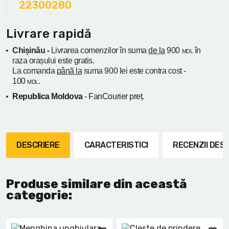
22300280
Livrare rapidă
Chișinău -
Livrarea comenzilor în suma
de la
900
în
MDL
raza orașului
este gratis.
La comanda
până la
suma 900 lei este contra cost -
100
.
MDL
Republica Moldova
- FanCourier preț.
DESCRIERE
CARACTERISTICI
RECENZII DE
Produse similare din această
categorie: