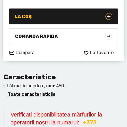
Lanterne cu acumulator
Seturi de scule cu acumulator
LA COȘ
Acumulatoare si încărcătoare
COMANDA RAPIDA
Alte scule cu acumulator
Compară
La favorite
Caracteristice
Lățime de prindere, mm:
450
Toate caracteristicile
Verificați disponibilitatea mărfurilor la
+373
operatorii noștri la numarul: