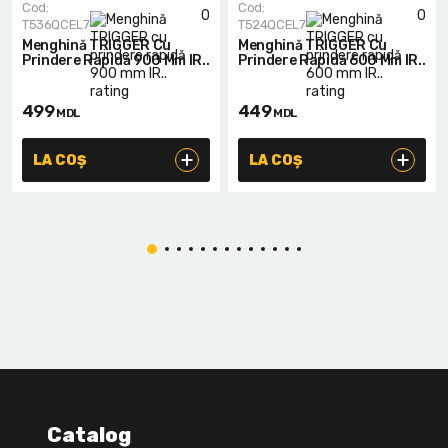
Cod:
Cod:
0
0
T536QCEL7
T524QCEL7
Menghină TRIGGER Cu
Menghină TRIGGER Cu
Prindere Rapidă 900 Mm IR..
Prindere Rapidă 600 Mm IR..
499
449
MDL
MDL
LA COȘ
LA COȘ
Catalog