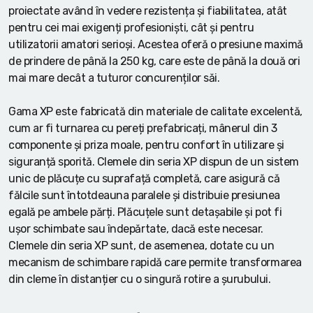
proiectate având în vedere rezistența și fiabilitatea, atât
pentru cei mai exigenți profesioniști, cât și pentru
utilizatorii amatori serioși. Acestea oferă o presiune maximă
de prindere de până la 250 kg, care este de până la două ori
mai mare decât a tuturor concurenților săi.
Gama XP este fabricată din materiale de calitate excelentă,
cum ar fi turnarea cu pereți prefabricați, mânerul din 3
componente și priza moale, pentru confort în utilizare și
siguranță sporită. Clemele din seria XP dispun de un sistem
unic de plăcuțe cu suprafață completă, care asigură că
fălcile sunt întotdeauna paralele și distribuie presiunea
egală pe ambele părți. Plăcuțele sunt detașabile și pot fi
ușor schimbate sau îndepărtate, dacă este necesar.
Clemele din seria XP sunt, de asemenea, dotate cu un
mecanism de schimbare rapidă care permite transformarea
din cleme în distanțier cu o singură rotire a șurubului.