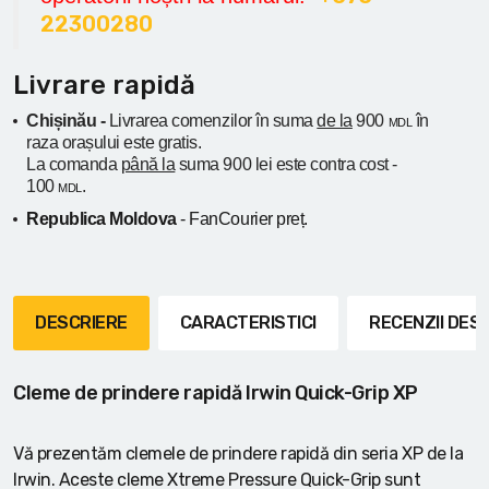
22300280
Livrare rapidă
Chișinău -
Livrarea comenzilor în suma
de la
900
în
MDL
raza orașului
este gratis.
La comanda
până la
suma 900 lei este contra cost -
100
.
MDL
Republica Moldova
- FanCourier preț.
DESCRIERE
CARACTERISTICI
RECENZII DE
Cleme de prindere rapidă Irwin Quick-Grip XP
Vă prezentăm clemele de prindere rapidă din seria XP de la
Irwin. Aceste cleme Xtreme Pressure Quick-Grip sunt