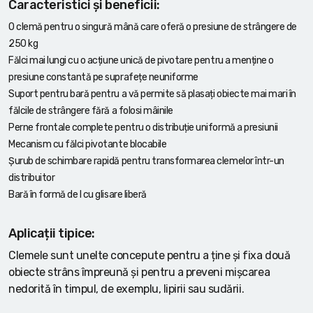
Caracteristici și beneficii:
O clemă pentru o singură mână care oferă o presiune de strângere de
250 kg
Fălci mai lungi cu o acțiune unică de pivotare pentru a menține o
presiune constantă pe suprafețe neuniforme
Suport pentru bară pentru a vă permite să plasați obiecte mai mari în
fălcile de strângere fără a folosi mâinile
Perne frontale complete pentru o distribuție uniformă a presiunii
Mecanism cu fălci pivotante blocabile
Șurub de schimbare rapidă pentru transformarea clemelor într-un
distribuitor
Bară în formă de I cu glisare liberă
Aplicații tipice:
Clemele sunt unelte concepute pentru a ține și fixa două
obiecte strâns împreună și pentru a preveni mișcarea
nedorită în timpul, de exemplu, lipirii sau sudării.