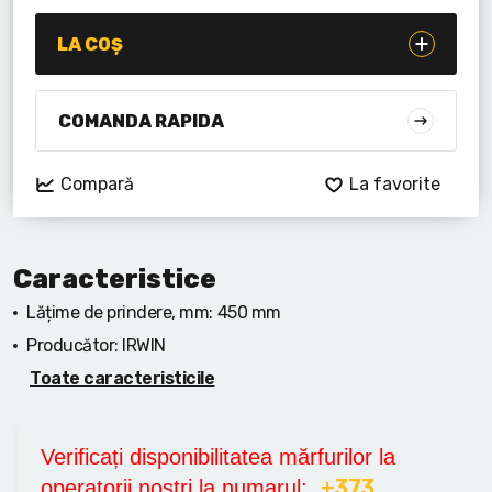
Lanterne cu acumulator
LA COȘ
Seturi de scule cu acumulator
Acumulatoare si încărcătoare
COMANDA RAPIDA
Alte scule cu acumulator
Compară
La favorite
Caracteristice
Lățime de prindere, mm:
450 mm
Producător:
IRWIN
Toate caracteristicile
Verificați disponibilitatea mărfurilor la
+373
operatorii noștri la numarul: