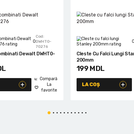
Cod:
0
DWHT0-
70276
ombinati Dewalt DWHT0-
Cleste Cu Falci Lungi Sta
200mm
DL
199
MDL
Compară
LA COȘ
La
favorite