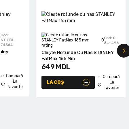
Cod:
Cod: 0-
0
STHT0-
0
84-496
74364
nley
Clește Rotunde Cu Nas STANLEY
FatMax 165 Mm
649
MDL
Compară
Compară
La
LA COȘ
La
favorite
favorite