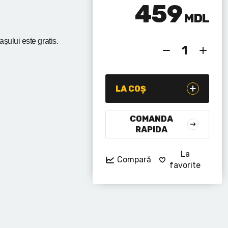
459
MDL
rașului
este gratis.
LA COȘ
COMANDA
RAPIDA
La
Compară
favorite