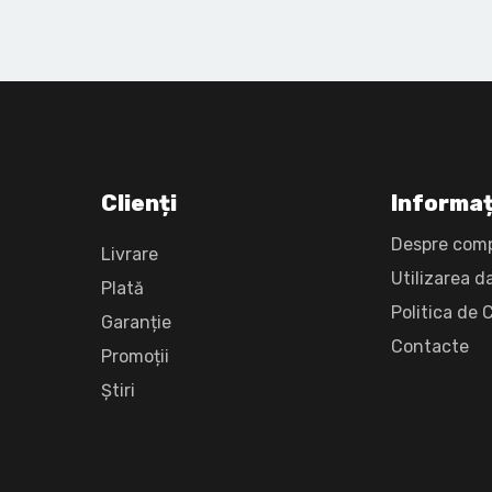
Clienți
Informaț
Despre com
Livrare
Utilizarea d
Plată
Politica de 
Garanție
Сontacte
Promoții
Știri