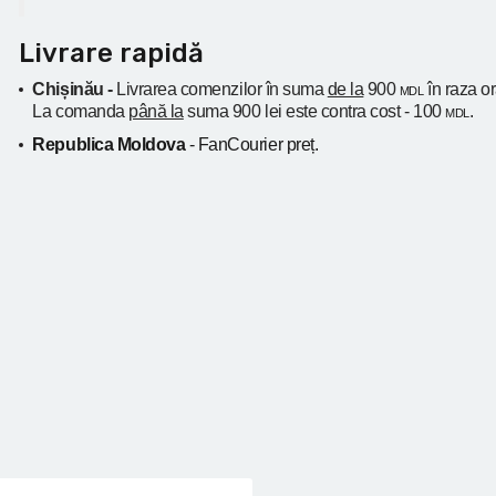
Livrare rapidă
Chișinău -
Livrarea comenzilor în suma
de la
900
în raza o
MDL
La comanda
până la
suma 900 lei este contra cost - 100
.
MDL
Republica Moldova
- FanCourier preț.