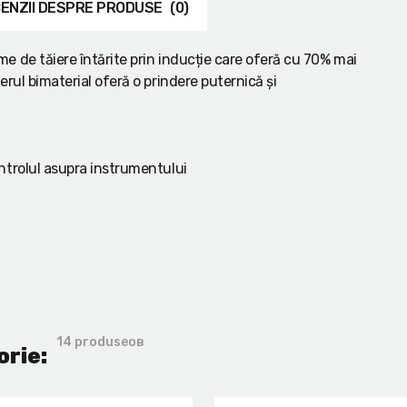
ENZII DESPRE PRODUSE
(0)
e de tăiere întărite prin inducție care oferă cu 70% mai
rul bimaterial oferă o prindere puternică și
ntrolul asupra instrumentului
14 produseов
orie: