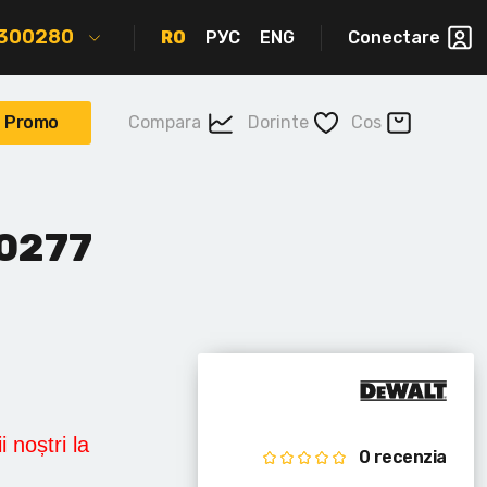
2300280
RO
РУС
ENG
Conectare
Promo
Compara
Dorinte
Cos
0277
i noștri la
0 recenzia