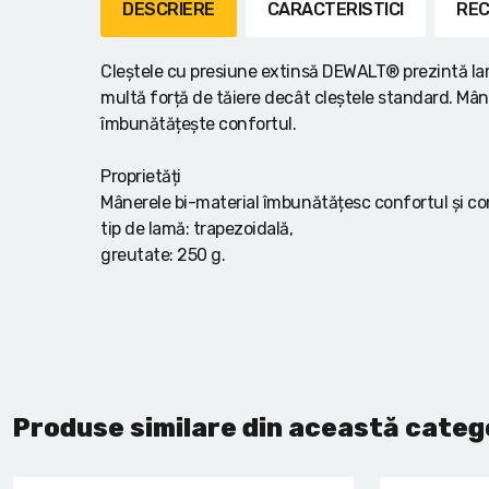
Lanterne cu acumulator
DESCRIERE
CARACTERISTICI
REC
Seturi de scule cu acumulator
Cleștele cu presiune extinsă DEWALT® prezintă lam
multă forță de tăiere decât cleștele standard. Mâne
Acumulatoare si încărcătoare
îmbunătățește confortul.
Alte scule cu acumulator
Proprietăți
Mânerele bi-material îmbunătățesc confortul și co
tip de lamă: trapezoidală,
greutate: 250 g.
Produse similare din această categ