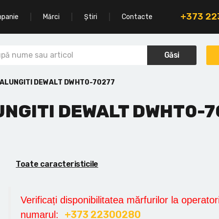
+373 2
mpanie
Mărci
Știri
Contacte
Găsi
 ALUNGITI DEWALT DWHT0-70277
UNGITI DEWALT DWHT0-7
Toate caracteristicile
Verificați disponibilitatea mărfurilor la operatori
+373 22300280
numarul: