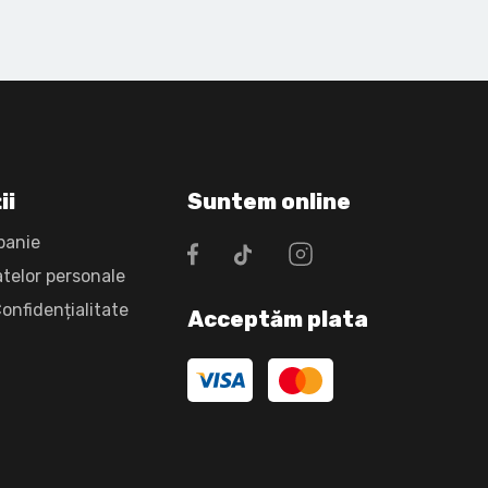
ii
Suntem online
panie
atelor personale
Confidențialitate
Acceptăm plata