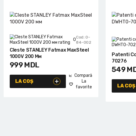
Cod: 0-
0
84-002
Cleste STANLEY Fatmax MaxSteel
Patenti C
1000V 200 Мм
70276
999
MDL
549
M
Compară
LA COȘ
La
LA COȘ
favorite