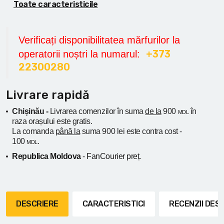
Toate caracteristicile
Verificați disponibilitatea mărfurilor la
+373
operatorii noștri la numarul:
22300280
Livrare rapidă
Chișinău -
Livrarea comenzilor în suma
de la
900
în
MDL
raza orașului
este gratis.
La comanda
până la
suma 900 lei este contra cost -
100
.
MDL
Republica Moldova
- FanCourier preț.
DESCRIERE
CARACTERISTICI
RECENZII DE