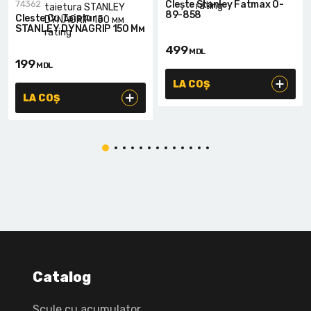
74362
Clește Stanley Fatmax 0-
89-858
Cleste Cu Taietura
STANLEY DYNAGRIP 150 Мм
499
MDL
199
MDL
LA COȘ
LA COȘ
Catalog
Scule cu acumulator