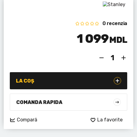
Lanterne cu acumulator
Seturi de scule cu acumulator
0 recenzia
Acumulatoare si încărcătoare
1 099
MDL
Alte scule cu acumulator
LA COȘ
COMANDA RAPIDA
Compară
La favorite