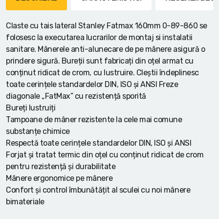
Claste cu tais lateral Stanley Fatmax 160mm 0-89-860 se
folosesc la executarea lucrarilor de montaj si instalatii
sanitare. Mânerele anti-alunecare de pe mânere asigură o
prindere sigură. Bureții sunt fabricați din oțel armat cu
conținut ridicat de crom, cu lustruire. Cleștii îndeplinesc
toate cerințele standardelor DIN, ISO și ANSI Freze
diagonale „FatMax” cu rezistență sporită
Bureți lustruiți
Tampoane de mâner rezistente la cele mai comune
substanțe chimice
Respectă toate cerințele standardelor DIN, ISO și ANSI
Forjat și tratat termic din oțel cu conținut ridicat de crom
pentru rezistență și durabilitate
Mânere ergonomice pe mânere
Confort și control îmbunătățit al sculei cu noi mânere
bimateriale