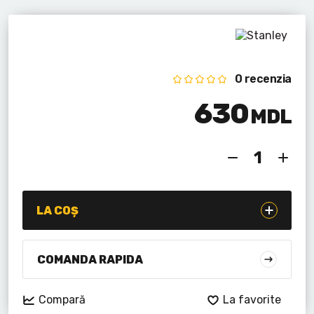
Lanterne cu acumulator
Seturi de scule cu acumulator
Acumulatoare si încărcătoare
0 recenzia
630
Alte scule cu acumulator
MDL
LA COȘ
COMANDA RAPIDA
Compară
La favorite