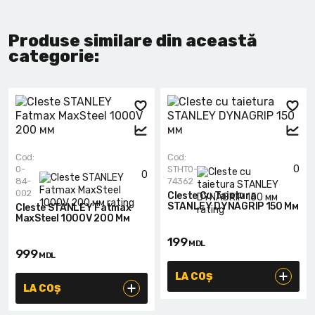
Produse similare din această
categorie:
Cod:
Cod:
0
0-
STHT0-
0
84-
74362
002
Cleste Cu Taietura
STANLEY DYNAGRIP 150 Мм
Cleste STANLEY Fatmax
MaxSteel 1000V 200 Мм
199
MDL
999
MDL
LA COȘ
LA COȘ