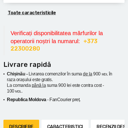
Toate caracteristicile
Verificați disponibilitatea mărfurilor la
+373
operatorii noștri la numarul:
22300280
Livrare rapidă
Chișinău -
Livrarea comenzilor în suma
de la
900
în
MDL
raza orașului
este gratis.
La comanda
până la
suma 900 lei este contra cost -
100
.
MDL
Republica Moldova
- FanCourier preț.
DESCRIERE
CARACTERISTICI
RECENZII DE