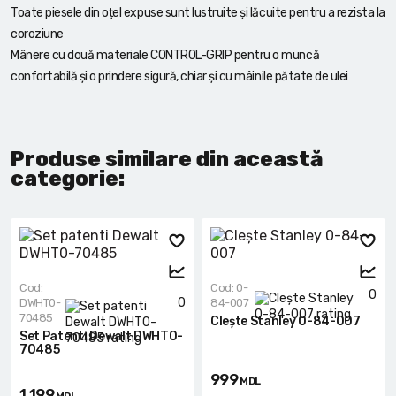
Toate piesele din oțel expuse sunt lustruite și lăcuite pentru a rezista la
coroziune
Mânere cu două materiale CONTROL-GRIP pentru o muncă
confortabilă și o prindere sigură, chiar și cu mâinile pătate de ulei
Produse similare din această
categorie:
Cod:
Cod: 0-
0
0
DWHT0-
84-007
70485
Clește Stanley 0-84-007
Set Patenti Dewalt DWHT0-
70485
999
MDL
1 199