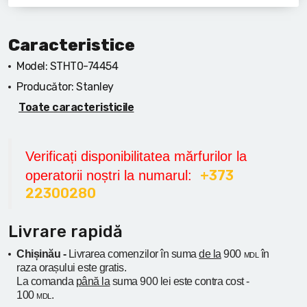
Caracteristice
Model:
STHT0-74454
Producător:
Stanley
Toate caracteristicile
Verificați disponibilitatea mărfurilor la
+373
operatorii noștri la numarul:
22300280
Livrare rapidă
Chișinău -
Livrarea comenzilor în suma
de la
900
în
MDL
raza orașului
este gratis.
La comanda
până la
suma 900 lei este contra cost -
100
.
MDL