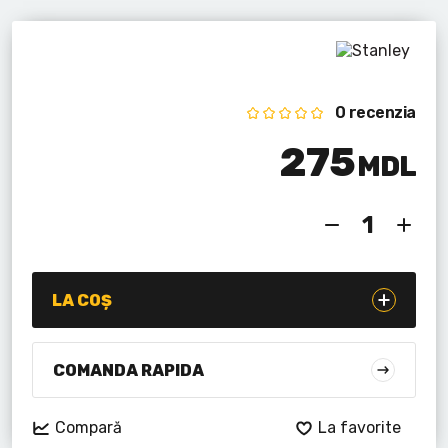
Lanterne cu acumulator
Seturi de scule cu acumulator
Acumulatoare si încărcătoare
0 recenzia
275
Alte scule cu acumulator
MDL
LA COȘ
COMANDA RAPIDA
Compară
La favorite