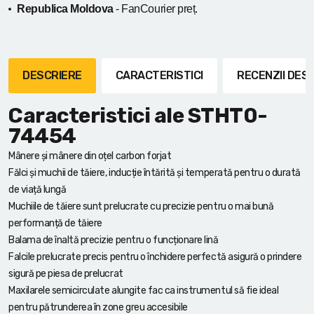
Republica Moldova
- FanCourier preț.
DESCRIERE
CARACTERISTICI
RECENZII DE
Caracteristici ale STHT0-
74454
Mânere și mânere din oțel carbon forjat
Fălci și muchii de tăiere, inducție întărită și temperată pentru o durată
de viață lungă
Muchiile de tăiere sunt prelucrate cu precizie pentru o mai bună
performanță de tăiere
Balama de înaltă precizie pentru o funcționare lină
Falcile prelucrate precis pentru o închidere perfectă asigură o prindere
sigură pe piesa de prelucrat
Maxilarele semicirculate alungite fac ca instrumentul să fie ideal
pentru pătrunderea în zone greu accesibile