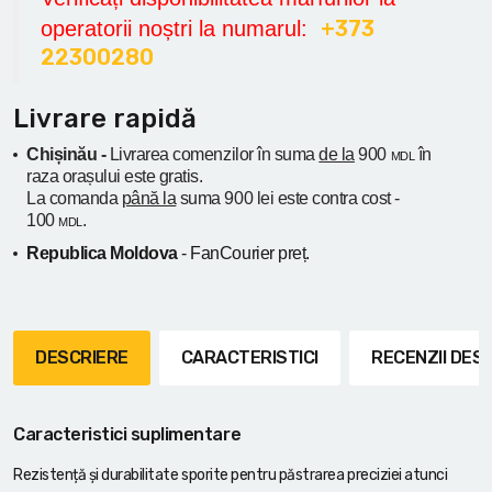
+373
operatorii noștri la numarul:
22300280
Livrare rapidă
Chișinău -
Livrarea comenzilor în suma
de la
900
în
MDL
raza orașului
este gratis.
La comanda
până la
suma 900 lei este contra cost -
100
.
MDL
Republica Moldova
- FanCourier preț.
DESCRIERE
CARACTERISTICI
RECENZII DE
Caracteristici suplimentare
Rezistență și durabilitate sporite pentru păstrarea preciziei atunci