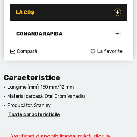
Lanterne cu acumulator
LA COȘ
Seturi de scule cu acumulator
Acumulatoare si încărcătoare
COMANDA RAPIDA
Alte scule cu acumulator
Compară
La favorite
Caracteristice
Lungime (mm):
150 mm/12 mm
Material carcasă:
Oțel Crom Vanadiu
Producător:
Stanley
Toate caracteristicile
Verificați disponibilitatea mărfurilor la