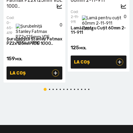
Cod:
0
2-11-
Cod:
911
0-
0
65-
Lamă Pentru Cuțit 60mm 2-
11-911
419
Șurubelniță Stanley Fatmax
PZ2x125mm VDE 1000..
125
MDL
159
MDL
LA COȘ
LA COȘ