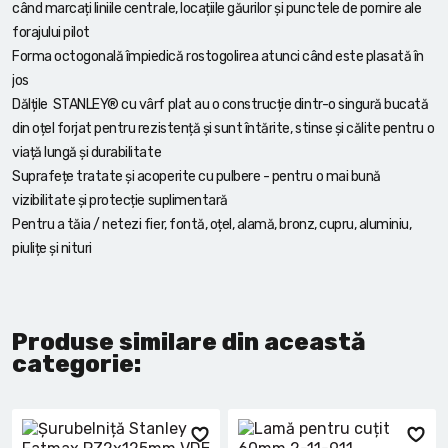
când marcați liniile centrale, locațiile găurilor și punctele de pornire ale
forajului pilot
Forma octogonală împiedică rostogolirea atunci când este plasată în
jos
Dălțile STANLEY® cu vârf plat au o construcție dintr-o singură bucată
din oțel forjat pentru rezistență și sunt întărite, stinse și călite pentru o
viață lungă și durabilitate
Suprafețe tratate și acoperite cu pulbere - pentru o mai bună
vizibilitate și protecție suplimentară
Pentru a tăia / netezi fier, fontă, oțel, alamă, bronz, cupru, aluminiu,
piulițe și nituri
Produse similare din această
categorie: