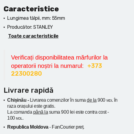
Caracteristice
Lungimea tălpii, mm:
55mm
Producător:
STANLEY
Toate caracteristicile
Verificați disponibilitatea mărfurilor la
+373
operatorii noștri la numarul:
22300280
Livrare rapidă
Chișinău -
Livrarea comenzilor în suma
de la
900
în
MDL
raza orașului
este gratis.
La comanda
până la
suma 900 lei este contra cost -
100
.
MDL
Republica Moldova
- FanCourier preț.