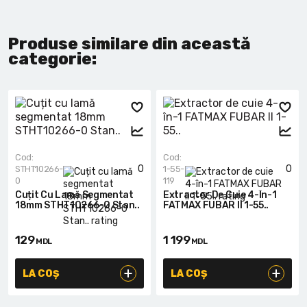
Produse similare din această
categorie:
Cod:
Cod:
0
0
STHT10266-
1-55-
0
119
Cuțit Cu Lamă Segmentat
Extractor De Cuie 4-În-1
18mm STHT10266-0 Stan..
FATMAX FUBAR II 1-55..
129
1 199
MDL
MDL
LA COȘ
LA COȘ