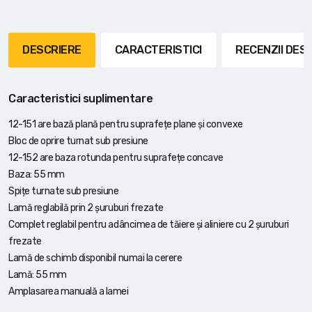
DESCRIERE
CARACTERISTICI
RECENZII DE
Caracteristici suplimentare
12-151 are bază plană pentru suprafețe plane și convexe
Bloc de oprire turnat sub presiune
12-152 are baza rotunda pentru suprafețe concave
Baza: 55 mm
Spițe turnate sub presiune
Lamă reglabilă prin 2 șuruburi frezate
Complet reglabil pentru adâncimea de tăiere și aliniere cu 2 șuruburi
frezate
Lamă de schimb disponibil numai la cerere
Lamă: 55 mm
Amplasarea manuală a lamei