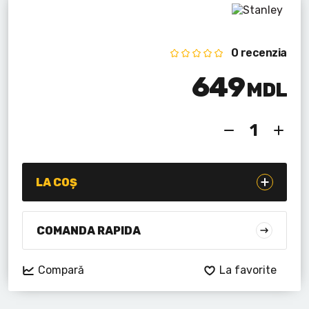
Lanterne cu acumulator
Seturi de scule cu acumulator
0 recenzia
Acumulatoare si încărcătoare
649
MDL
Alte scule cu acumulator
LA COȘ
COMANDA RAPIDA
Compară
La favorite