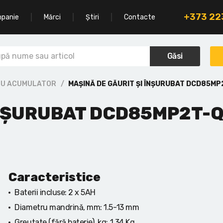
+373 2
mpanie
Mărci
Știri
Contacte
Găsi
 CU ACUMULATOR
MAȘINĂ DE GĂURIT ȘI ÎNȘURUBAT DCD85M
ÎNȘURUBAT DCD85MP2T-
Caracteristice
Baterii incluse:
2 x 5AH
Diametru mandrină, mm:
1.5-13 mm
Greutate (fără baterie), kg:
1.34 Kg