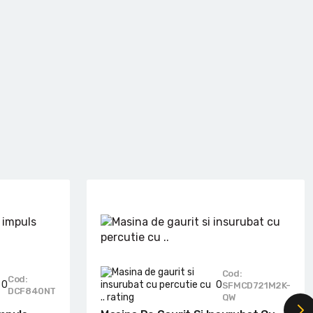
Cod:
Cod:
0
0
SFMCD721M2K-
DCF840NT
QW