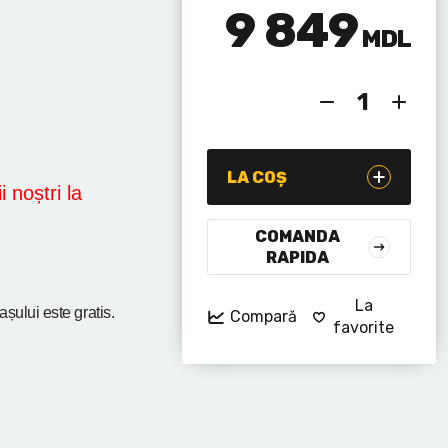
9 849
MDL
LA COȘ
i noștri la
COMANDA
RAPIDA
La
rașului
este gratis.
Compară
favorite