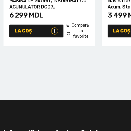
MASINA DE GAURIT/INSURUBAT CU
Masina De 
ACUMULATOR DCD7..
Acum. Stan
6 299
MDL
3 499
Compară
LA COȘ
LA COȘ
La
favorite