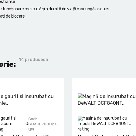
restrânse
uncționare crescută și o durată de viață mai lungă a sculei
ții de blocare
14 produseов
orie:
Cod:
0
SFMCD700C2K-
QW