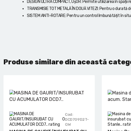
DESIGN ULTRA COMPACT, UșOR: Permite utilizarea în spații 
TRANSMISIE TOT METALĂ ÎN DOUĂ VITEZI: Pentru o durată de f
SISTEM ANTI-ROTARE: Pentru un control îmbunătățit în situa
Produse similare din această categ
Cod:
0
DCD709D2T-
QW