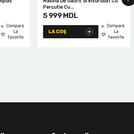
mpuls
Masina De Gaurit Si Insurubat Cu
Percutie Cu ..
5 999
MDL
Compară
Compară
LA COȘ
La
La
favorite
favorite