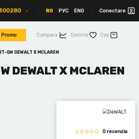
2300280
RO
РУС
ENG
Conectare
Promo
Compara
Dorinte
Cos
P2T-QW DEWALT X MCLAREN
QW DEWALT X MCLAREN
0 recenzia