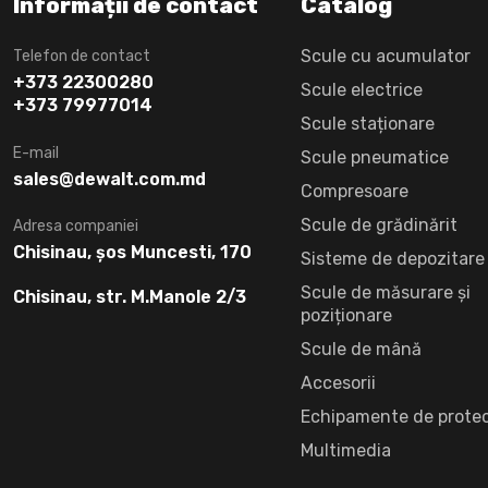
Informații de contact
Catalog
Scule cu acumulator
Telefon de contact
+373 22300280
Scule electrice
+373 79977014
Scule staționare
E-mail
Scule pneumatice
sales@dewalt.com.md
Compresoare
Scule de grădinărit
Adresa companiei
Chisinau, șos Muncesti, 170
Sisteme de depozitare
Scule de măsurare și
Chisinau, str. M.Manole 2/3
poziționare
Scule de mână
Accesorii
Echipamente de protec
Multimedia