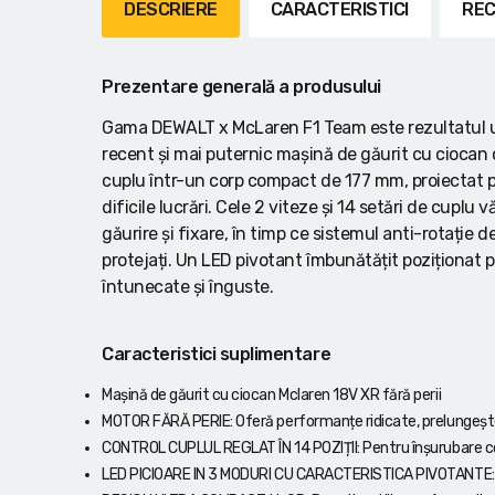
Lanterne cu acumulator
DESCRIERE
CARACTERISTICI
REC
Seturi de scule cu acumulator
Prezentare generală a produsului
Acumulatoare si încărcătoare
Gama DEWALT x McLaren F1 Team este rezultatul u
recent și mai puternic mașină de găurit cu ciocan c
Alte scule cu acumulator
cuplu într-un corp compact de 177 mm, proiectat p
dificile lucrări. Cele 2 viteze și 14 setări de cuplu 
găurire și fixare, în timp ce sistemul anti-rotație 
protejați. Un LED pivotant îmbunătățit poziționat pe 
întunecate și înguste.
Caracteristici suplimentare
Mașină de găurit cu ciocan Mclaren 18V XR fără perii
MOTOR FĂRĂ PERIE: Oferă performanțe ridicate, prelungește 
CONTROL CUPLUL REGLAT ÎN 14 POZIȚII: Pentru înșurubare co
LED PICIOARE IN 3 MODURI CU CARACTERISTICA PIVOTANTE: Pen