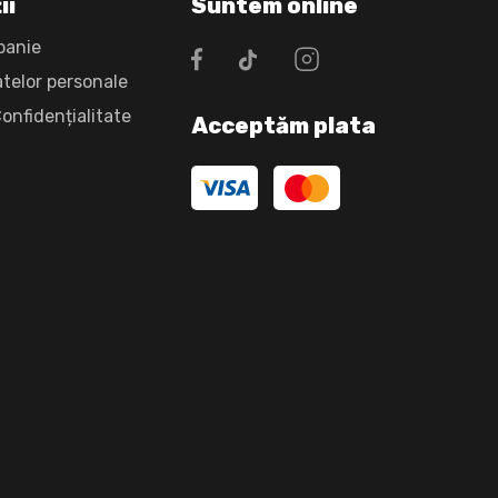
ii
Suntem online
panie
atelor personale
Confidențialitate
Acceptăm plata