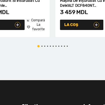
Gaurit Si Insurubat Cu
Mașină De Inșurubat Cu I
le..
DeWALT DCF840NT..
MDL
3 459
MDL
Compară
LA COȘ
La
favorite