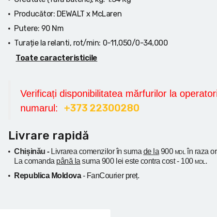
Producător:
DEWALT x McLaren
Putere:
90 Nm
Turație la relanti, rot/min:
0-11,050/0-34,000
Toate caracteristicile
Verificați disponibilitatea mărfurilor la operatori
+373 22300280
numarul:
Livrare rapidă
Chișinău -
Livrarea comenzilor în suma
de la
900
în raza o
MDL
La comanda
până la
suma 900 lei este contra cost - 100
.
MDL
Republica Moldova
- FanCourier preț.