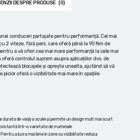
ENZII DESPRE PRODUSE
(0)
nei conduceri partajate pentru performanță. Cel mai
u 2 viteze, fără perii, care oferă până la 90 Nm de
entru a vă oferi cea mai mare performanță la cele mai
vă oferă controlul suprem asupra aplicațiilor dvs. de
detectează blocajele și oprește unealta, ajutând să vă
picior oferă o vizibilitate mai mare în spațiile
durata de viață a sculei și permite un design mult mai scurt
nstantă într-o varietate de materiale
tru a lucra mai bine in zone cu vizibilitate redusa