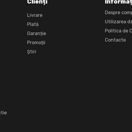
Clienți
Informaț
Despre com
Livrare
Utilizarea d
Plată
Politica de 
Garanție
Сontacte
Promoții
Știri
tie