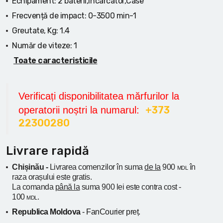
Echipament:
2 baterii,Incarcator,Case
Frecvență de impact:
0-3500 min-1
Greutate, Kg:
1.4
Număr de viteze:
1
Toate caracteristicile
Verificați disponibilitatea mărfurilor la
+373
operatorii noștri la numarul:
22300280
Livrare rapidă
Chișinău -
Livrarea comenzilor în suma
de la
900
în
MDL
raza orașului
este gratis.
La comanda
până la
suma 900 lei este contra cost -
100
.
MDL
Republica Moldova
- FanCourier preț.