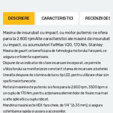
DESCRIERE
CARACTERISTICI
RECENZII DE
Masina de insurubat cu impact, cu motor puternic ce ofera
pana la 2.800 rpmAlte caracteristici ale masinii de insurubat
cu impact, cu acumulatori FatMax V20, 170 Nm, Stanley:
Masina de gaurit ce beneficiaza de tehnologia motorului fara perii, ce
asigura o eficienta superioara;
Dispune de un indicator de stare incarcare incorporat, ce permite
utilizatorului sa monitorizeze constant starea de incarcare a bateriei;
Unealta despune de o lumina de lucru tip LED, pentru utilizare chiar si in
spatii mai intunecate;
Motorul masinii este puternic si ofera pana la 2.800 rpm, 3500 bpm si
un cuplu de 170 Nm, pentru acționarea elementelor de fixare mai mari
si alte aplicatii cu cuplu ridicat;
Mandrina masinii este HEX fara cheie, de 1/4 " (6.35 mm), si asigura
schimbarea rapida si usoara a accesoriilor;