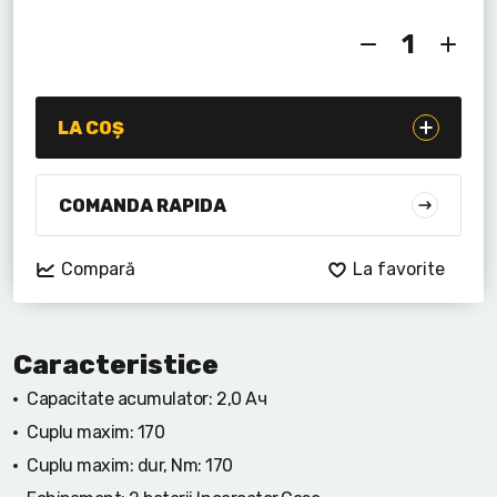
Lanterne cu acumulator
Seturi de scule cu acumulator
Acumulatoare si încărcătoare
LA COȘ
Alte scule cu acumulator
COMANDA RAPIDA
Compară
La favorite
Caracteristice
Capacitate acumulator:
2,0 Ач
Cuplu maxim:
170
Cuplu maxim: dur, Nm:
170