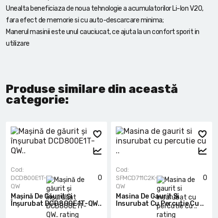
Unealta beneficiaza de noua tehnologie a acumulatorilor Li-Ion V20,
fara efect de memorie si cu auto-descarcare minima;
Manerul masinii este unul cauciucat, ce ajuta la un confort sporit in
utilizare
Produse similare din această
categorie:
Cod:
Cod:
0
0
DCD800E1T-
SFMCD711C2K-
QW
QW
Mașină De Găurit Și
Masina De Gaurit Si
Înșurubat DCD800E1T-QW..
Insurubat Cu Percutie Cu ..