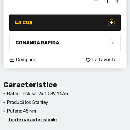
Lanterne cu acumulator
Seturi de scule cu acumulator
LA COȘ
Acumulatoare si încărcătoare
COMANDA RAPIDA
Alte scule cu acumulator
Compară
La favorite
Caracteristice
Baterii incluse:
2x 10.8V 1.5Ah
Producător:
Stanley
Putere:
45 Nm
Toate caracteristicile