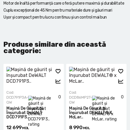
Motor de înaltă performanță care oferă putere maximă și durabilitate
Cuplu excepțional de 45 Nm pentru materiale dure și găuri mari
Ușor și compact pentru lucru continuu și un control mai bun
Produse similare din această
categorie:
Cod:
Cod:
0
0
DCD791P3A-
DCD86MP2T-
QW
QW
Mașină De Găurit Și
Mașină De Găurit Și
Înșurubat DeWALT
Înșurubat DEWALT® X
DCD791P3..
McLar..
12 699
8 990
MDL
MDL