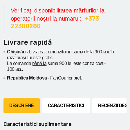
Verificați disponibilitatea mărfurilor la
+373
operatorii noștri la numarul:
22300280
Livrare rapidă
Chișinău -
Livrarea comenzilor în suma
de la
900
în
MDL
raza orașului
este gratis.
La comanda
până la
suma 900 lei este contra cost -
100
.
MDL
Republica Moldova
- FanCourier preț.
DESCRIERE
CARACTERISTICI
RECENZII DE
Caracteristici suplimentare