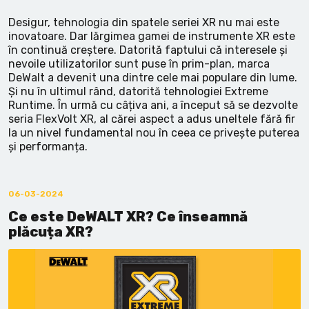
Desigur, tehnologia din spatele seriei XR nu mai este
inovatoare. Dar lărgimea gamei de instrumente XR este
în continuă creștere. Datorită faptului că interesele și
nevoile utilizatorilor sunt puse în prim-plan, marca
DeWalt a devenit una dintre cele mai populare din lume.
Și nu în ultimul rând, datorită tehnologiei Extreme
Runtime. În urmă cu câțiva ani, a început să se dezvolte
seria FlexVolt XR, al cărei aspect a adus uneltele fără fir
la un nivel fundamental nou în ceea ce privește puterea
și performanța.
06-03-2024
Ce este DeWALT XR? Ce înseamnă
plăcuța XR?