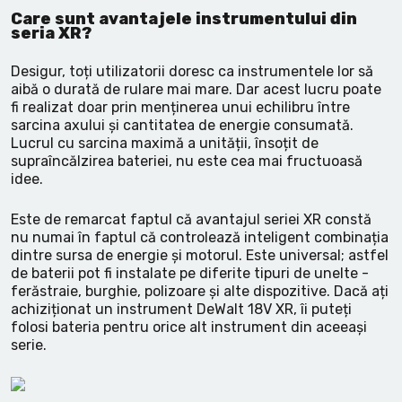
Care sunt avantajele instrumentului din
seria XR?
Desigur, toți utilizatorii doresc ca instrumentele lor să
aibă o durată de rulare mai mare. Dar acest lucru poate
fi realizat doar prin menținerea unui echilibru între
sarcina axului și cantitatea de energie consumată.
Lucrul cu sarcina maximă a unității, însoțit de
supraîncălzirea bateriei, nu este cea mai fructuoasă
idee.
Este de remarcat faptul că avantajul seriei XR constă
nu numai în faptul că controlează inteligent combinația
dintre sursa de energie și motorul. Este universal; astfel
de baterii pot fi instalate pe diferite tipuri de unelte -
ferăstraie, burghie, polizoare și alte dispozitive. Dacă ați
achiziționat un instrument DeWalt 18V XR, îi puteți
folosi bateria pentru orice alt instrument din aceeași
serie.