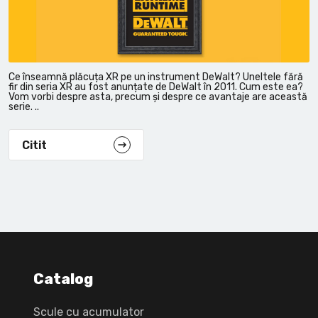
Ce înseamnă plăcuța XR pe un instrument DeWalt? Uneltele fără
fir din seria XR au fost anunțate de DeWalt în 2011. Cum este ea?
Vom vorbi despre asta, precum și despre ce avantaje are această
serie. ..
Citit
Catalog
Scule cu acumulator