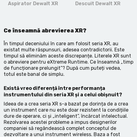
Lanterne cu acumulator
Aspirator Dewalt XR
Descuit Dewalt XR
Seturi de scule cu acumulator
Ce înseamnă abrevierea XR?
Acumulatoare si încărcătoare
În timpul deceniului în care am folosit seria XR, au
Alte scule cu acumulator
existat multe răspunsuri, adesea contradictorii. Este
timpul să eliminăm aceste discrepanțe. Literele XR sunt
o abreviere pentru eXtreme Runtime. Ce înseamnă „timp
de funcționare prelungit”? După cum puteți vedea,
totul este banal de simplu.
Există vreo diferență între performanța
instrumentului din seria XR și a celui obișnuit?
Ideea de a crea seria XR s-a bazat pe dorința de a crea
un instrument care nu este doar rezistent la condițiile
dure de operare, ci și „inteligent”, încărcat intelectual.
Rezolvarea acestei probleme a impus designerilor
companiei să regândească complet conceptul de
dezvoltare a unui instrument wireless. Baza a fost