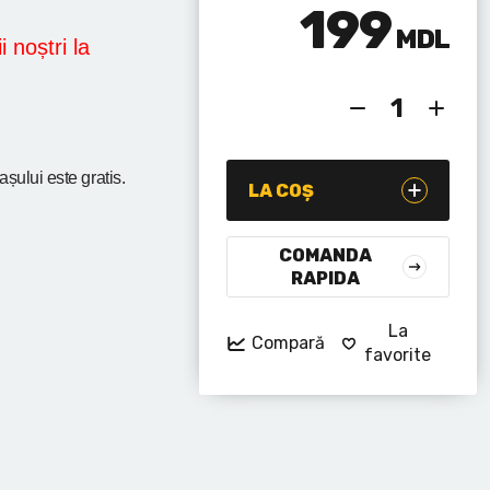
199
MDL
i noștri la
rașului
este gratis.
LA COȘ
COMANDA
RAPIDA
La
Compară
favorite