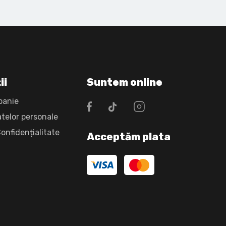
ii
Suntem online
panie
atelor personale
Confidențialitate
Acceptăm plata