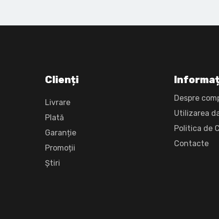
Clienți
Informaț
Despre com
Livrare
Utilizarea d
Plată
Politica de 
Garanție
Сontacte
Promoții
Știri