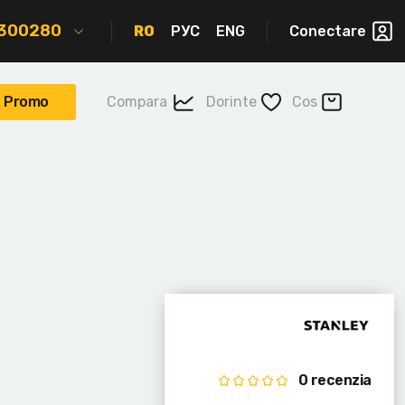
2300280
RO
РУС
ENG
Conectare
Promo
Compara
Dorinte
Cos
0 recenzia