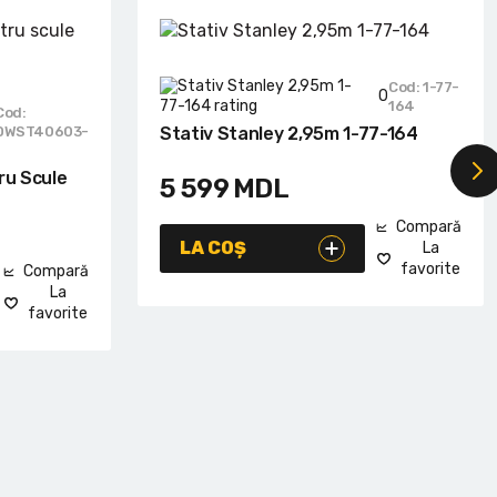
Cod: 1-77-
0
164
Cod:
DWST40603-
Stativ Stanley 2,95m 1-77-164
1
ru Scule
5 599
MDL
Compară
LA COȘ
La
favorite
Compară
La
favorite