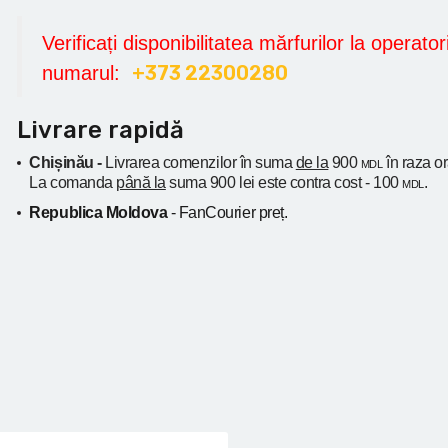
Verificați disponibilitatea mărfurilor la operatori
+373 22300280
numarul:
Livrare rapidă
Chișinău -
Livrarea comenzilor în suma
de la
900
în raza o
MDL
La comanda
până la
suma 900 lei este contra cost - 100
.
MDL
Republica Moldova
- FanCourier preț.