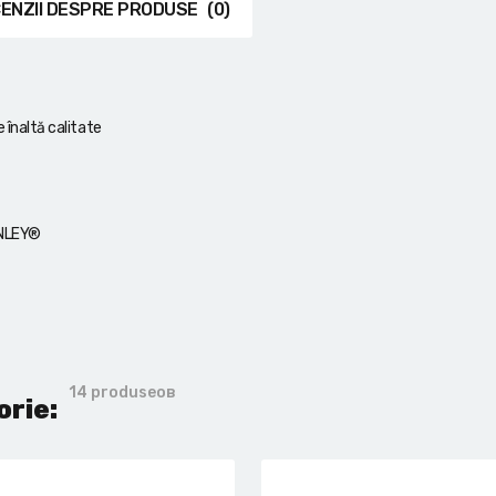
ENZII DESPRE PRODUSE
(0)
 înaltă calitate
ANLEY®
14 produseов
orie: