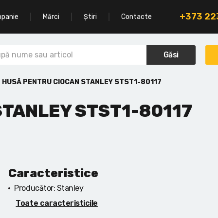
+373 2
mpanie
Mărci
Știri
Contacte
Găsi
HUSĂ PENTRU CIOCAN STANLEY STST1-80117
STANLEY STST1-80117
Caracteristice
Producător:
Stanley
Toate caracteristicile