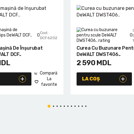
Cod:
0
0
DCF6202
așină De Înșurubat
Curea Cu Buzunare Pent
ALT DCF..
DeWALT DWST406..
MDL
2 590
MDL
Compară
LA COȘ
La
favorite