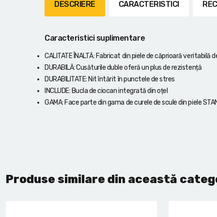
Lanterne cu acumulator
DESCRIERE
CARACTERISTICI
REC
Seturi de scule cu acumulator
Caracteristici suplimentare
Acumulatoare si încărcătoare
CALITATE ÎNALTĂ: Fabricat din piele de căprioară veritabilă de
DURABILĂ: Cusăturile duble oferă un plus de rezistență
Alte scule cu acumulator
DURABILITATE: Nit întărit în punctele de stres
INCLUDE: Bucla de ciocan integrată din oțel
GAMA: Face parte din gama de curele de scule din piele ST
Produse similare din această categ