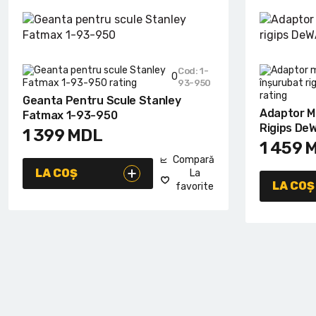
Cod: 1-
0
93-950
Geanta Pentru Scule Stanley
Adaptor M
Fatmax 1-93-950
Rigips DeW
1 399
MDL
1 459
Compară
LA COȘ
La
LA COȘ
favorite