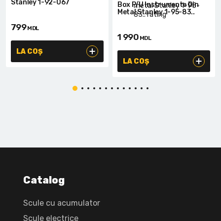
Stanley 1-92-067
Box P/u Instrumente Din
Metal Stanley 1-95-83..
799
MDL
1 990
MDL
LA COȘ
LA COȘ
Catalog
Scule cu acumulator
Scule electrice