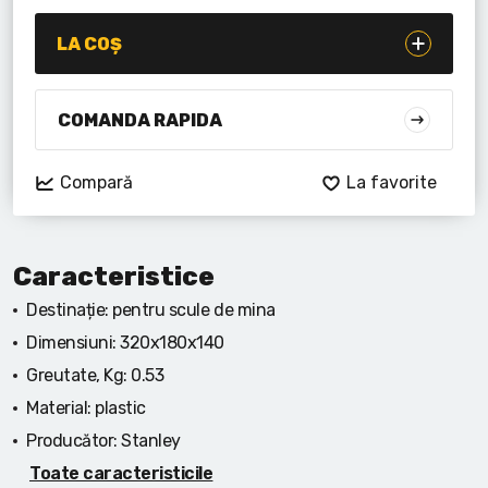
Lanterne cu acumulator
LA COȘ
Seturi de scule cu acumulator
Acumulatoare si încărcătoare
COMANDA RAPIDA
Alte scule cu acumulator
Compară
La favorite
Caracteristice
Destinație:
pentru scule de mina
Dimensiuni:
320х180х140
Greutate, Kg:
0.53
Material:
plastic
Producător:
Stanley
Toate caracteristicile