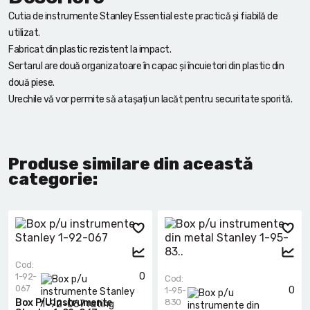
Cutia de instrumente Stanley Essential este practică și fiabilă de
utilizat.
Fabricat din plastic rezistent la impact.
Sertarul are două organizatoare în capac și încuietori din plastic din
două piese.
Urechile vă vor permite să atașați un lacăt pentru securitate sporită.
Produse similare din această
categorie:
Cod:
0
1-92-
Cod:
067
0
1-95-
Box P/u Instrumente
830