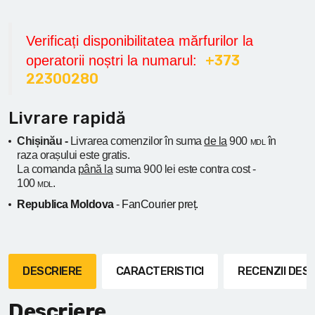
Verificați disponibilitatea mărfurilor la
+373
operatorii noștri la numarul:
22300280
Livrare rapidă
Chișinău -
Livrarea comenzilor în suma
de la
900
în
MDL
raza orașului
este gratis.
La comanda
până la
suma 900 lei este contra cost -
100
.
MDL
Republica Moldova
- FanCourier preț.
DESCRIERE
CARACTERISTICI
RECENZII DE
Descriere