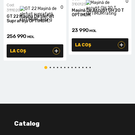
0
3100125
Cod:
0
3111020
Mașină De Ascuțit GH 20 T
OPTIMUM
GT 22 Mașină De Șlefuit
Suprafață OPTIMUM..
23 990
MDL
256 990
MDL
LA COȘ
LA COȘ
Catalog