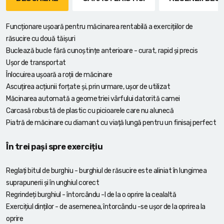
Funcționare ușoară pentru măcinarea rentabilă a exercițiilor de
răsucire cu două tăișuri
Buclează bucle fără cunoștințe anterioare - curat, rapid și precis
Ușor de transportat
Înlocuirea ușoară a roții de măcinare
Ascuțirea acțiunii forțate și, prin urmare, ușor de utilizat
Măcinarea automată a geometriei vârfului datorită camei
Carcasă robustă de plastic cu picioarele care nu alunecă
Piatră de măcinare cu diamant cu viață lungă pentru un finisaj perfect
În trei pași spre exercițiu
Reglați bitul de burghiu - burghiul de răsucire este aliniat în lungimea
suprapunerii și în unghiul corect
Regrindeți burghiul - întorcându -l de la o oprire la cealaltă
Exercițiul dinților - de asemenea, întorcându -se ușor de la oprirea la
oprire