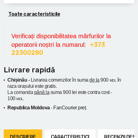
Toate caracteristicile
Verificați disponibilitatea mărfurilor la
+373
operatorii noștri la numarul:
22300280
Livrare rapidă
Chișinău -
Livrarea comenzilor în suma
de la
900
în
MDL
raza orașului
este gratis.
La comanda
până la
suma 900 lei este contra cost -
100
.
MDL
Republica Moldova
- FanCourier preț.
DESCRIERE
CARACTERISTICI
RECENZII DE