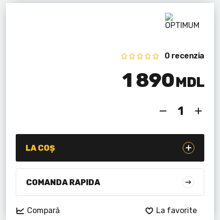
Lanterne cu acumulator
Seturi de scule cu acumulator
Acumulatoare si încărcătoare
0 recenzia
1 890
Alte scule cu acumulator
MDL
LA COȘ
COMANDA RAPIDA
Compară
La favorite