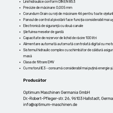
Linii hidraulice conform DIN EN 853
Precizie de măcinare: 0,005 mm
Corundum Grain cu roți de măcinare 46 pentru toate oțeluri
Panoul de control al pivolării face funcția considerabil mai 
Electronică de siguranță cu două canale
Șlefuirea meselor de gardă
Capacitate de rezervor de lichid de răcire 100 litri
Alimentare automată automată controlată digital cu moto
Sistemul hidraulic complex cu schimbător de căldură asigură
masă
Clasa de filtrare EMV
Cu motorul IE3 - consumă considerabil mai puțină energie și
Producător
Optimum Maschinen Germania GmbH
Dr.-Robert-Pfleger-str. 26, 96103 Hallstadt, Germ
info@optimum-maschinen.de