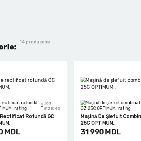
14 produseов
orie:
Cod:
0
3121040
 Rectificat Rotundă GC
Mașină De Șlefuit Combi
MUM..
25C OPTIMUM..
0
MDL
31 990
MDL