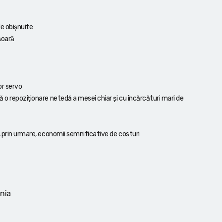
le obișnuite
ușoară
r servo
 o repoziționare netedă a mesei chiar și cu încărcături mari de
, prin urmare, economii semnificative de costuri
ania