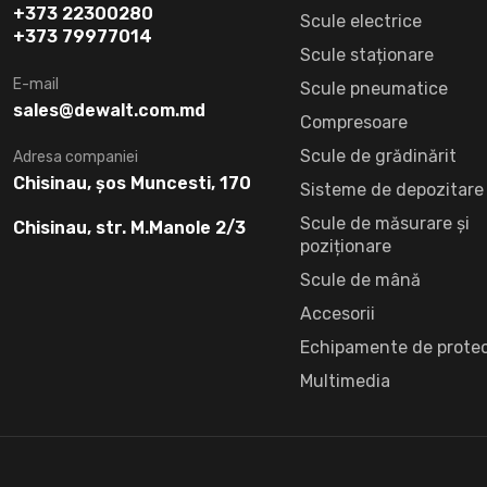
+373 22300280
Scule electrice
+373 79977014
Scule staționare
E-mail
Scule pneumatice
sales@dewalt.com.md
Compresoare
Scule de grădinărit
Adresa companiei
Chisinau, șos Muncesti, 170
Sisteme de depozitare
Scule de măsurare și
Chisinau, str. M.Manole 2/3
poziționare
Scule de mână
Accesorii
Echipamente de protec
Multimedia