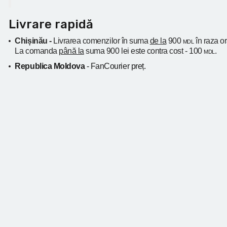
Livrare rapidă
Chișinău -
Livrarea comenzilor în suma
de la
900
în raza o
MDL
La comanda
până la
suma 900 lei este contra cost - 100
.
MDL
Republica Moldova
- FanCourier preț.