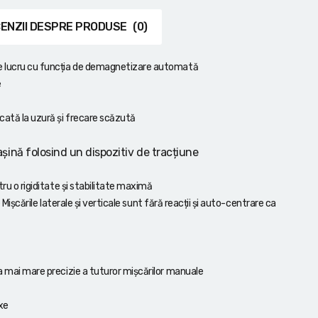
ENZII DESPRE PRODUSE
(0)
de lucru cu funcția de demagnetizare automată
e
icată la uzură și frecare scăzută
șină folosind un dispozitiv de tracțiune
tru o rigiditate și stabilitate maximă
e Mișcările laterale și verticale sunt fără reacții și auto-centrare ca
ea mai mare precizie a tuturor mișcărilor manuale
xe