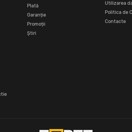
Utilizarea d
Plată
Politica de 
Garanție
Сontacte
Promoții
Știri
tie