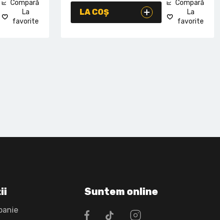
Compară
Compară
LA COȘ
La
La
favorite
favorite
ii
Suntem online
panie