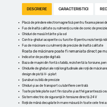
Lanterne cu acumulator
DESCRIERE
CARACTERISTICI
REC
Seturi de scule cu acumulator
Placă de prindere electromagnetică pentru fixarea piesei 
Acumulatoare si încărcătoare
Fus de înaltă calitate cu rulmenți cu role de conic de precizi
Ghiduri de masă întărite și la sol
Alte scule cu acumulator
Contra-ghiduri acoperite cu turcite-B pentru rezistență rid
Fus de măcinare cu rulmenți de precizie de înaltă calitate
Roata de măcinare poate fi remaniata direct pe ma
Indicator de poziție digitală
Baza de mașini din fontă stabilă, rezistentă la torsiune, pen
Ghidurile de ghiduri ale roții longitudinale ale roții de măcinar
design de pistă V- și plat
Șuruburi cu bilă de precizie
Ghiduri și ax de transport cu lubrifiere centrală
Toate pistele plate sunt fin răzuite și astfel garantează c
Sistem electric de siguranță în tensiune directă 24 V
Roții de mână decuplate în mare măsură în toate cele trei a