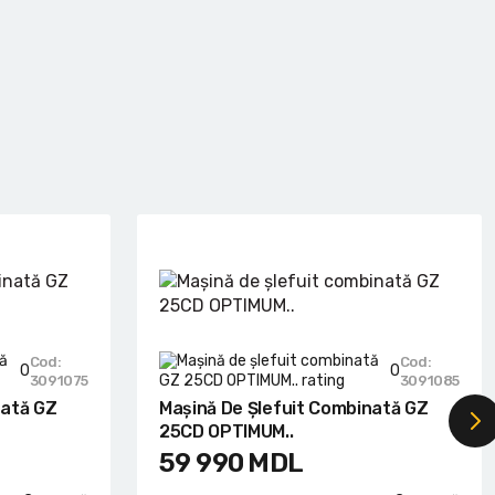
Cod:
Cod:
0
0
3091075
3091085
nată GZ
Mașină De Șlefuit Combinată GZ
25CD OPTIMUM..
59 990
MDL