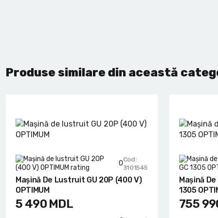
Produse similare din această categ
Cod:
0
3101545
Mașină De Lustruit GU 20P (400 V)
Mașină De
OPTIMUM
1305 OPTI
5 490
MDL
755 99