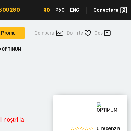
2300280
RO
РУС
ENG
Conectare
Promo
Compara
Dorinte
Cos
0 OPTIMUM
i noștri la
0 recenzia