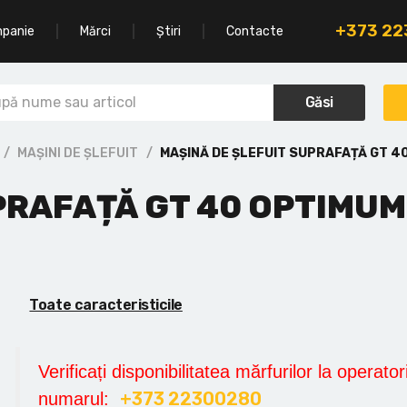
+373 2
mpanie
Mărci
Știri
Contacte
Găsi
MAȘINI DE ȘLEFUIT
MAȘINĂ DE ȘLEFUIT SUPRAFAȚĂ GT 4
PRAFAȚĂ GT 40 OPTIMUM
Toate caracteristicile
Verificați disponibilitatea mărfurilor la operatori
+373 22300280
numarul: