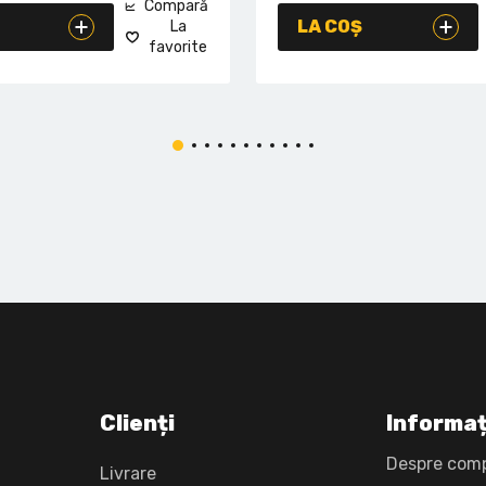
Compară
LA COȘ
La
favorite
Clienți
Informaț
Despre com
Livrare