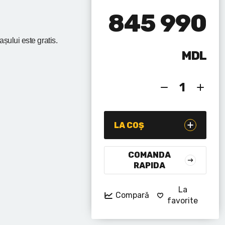
845 990
rașului
este gratis.
MDL
LA COȘ
COMANDA
RAPIDA
La
Compară
favorite