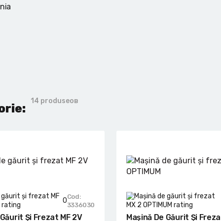
ania
14 produseов
orie:
Cod:
0
3336030
Găurit Și Frezat MF 2V
Mașină De Găurit Și Frez