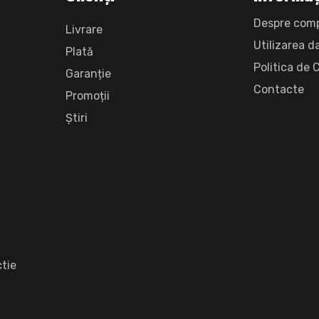
Despre com
Livrare
Utilizarea d
Plată
Politica de 
Garanție
Сontacte
Promoții
Știri
tie