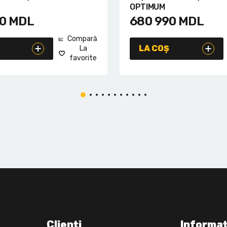
OPTIMUM
0
MDL
680 990
MDL
Compară
LA COȘ
La
favorite
Clienți
Informaț