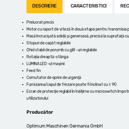
Lanterne cu acumulator
DESCRIERE
CARACTERISTICI
REC
Seturi de scule cu acumulator
Prelucrat precis
Acumulatoare si încărcătoare
Motor cu raport de viteză în două etape pentru transmisia p
Masă încrucișată solidă și generoasă, precisă la suprafață cu T
Stopuri de capăt reglabile
Alte scule cu acumulator
Ghid stabil de porumb cu giB -uri reglabile
Rotația dreaptă-stânga
LUMINA LED -ul mașinii
Feed fin
Comutator de oprire de urgență
Furnizarea/capul de frezare poate fi înclinat cu ± 90
Ecran de protecție reglabil în înălțime cu microswitch împot
utilizatorului
Producător
Optimum Maschinen Germania GmbH