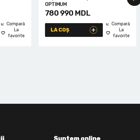
OPTIMUM
780 990
MDL
Compară
Compară
LA COȘ
La
La
favorite
favorite
ii
Suntem online