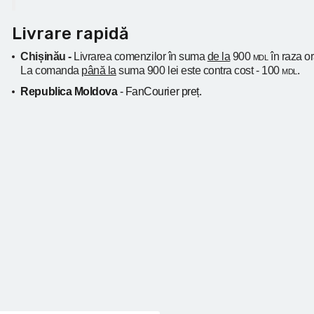
Livrare rapidă
Chișinău -
Livrarea comenzilor în suma
de la
900
în raza o
MDL
La comanda
până la
suma 900 lei este contra cost - 100
.
MDL
Republica Moldova
- FanCourier preț.