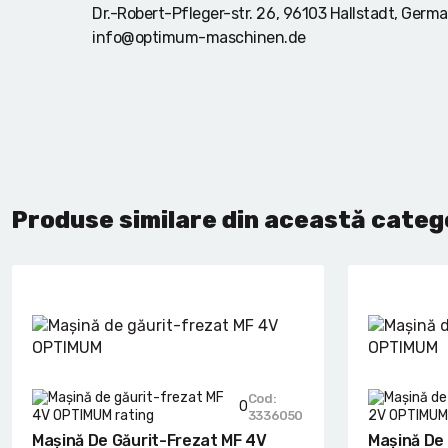
Dr.-Robert-Pfleger-str. 26, 96103 Hallstadt, Germ
info@optimum-maschinen.de
Produse similare din această categ
Cod:
0
3336050
Mașină De Găurit-Frezat MF 4V
Mașină De 