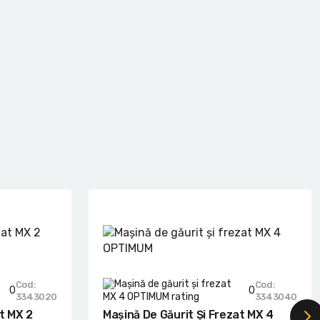
Cod:
Cod:
0
0
3343020
3343040
at MX 2
Mașină De Găurit Și Frezat MX 4