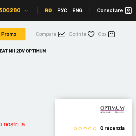
2300280
RO
РУС
ENG
Conectare
Promo
Compara
Dorinte
Cos
EZAT MH 2DV OPTIMUM
i noștri la
0 recenzia