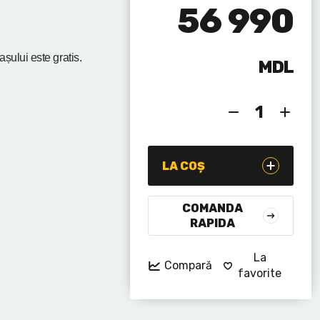
56 990
rașului
este gratis.
MDL
LA COȘ
COMANDA
RAPIDA
La
Compară
favorite