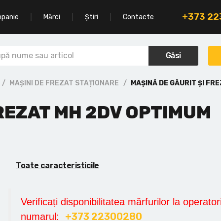
+373 2
mpanie
Mărci
Știri
Contacte
Găsi
MAȘINI DE FREZAT STAȚIONARE
MAȘINĂ DE GĂURIT ȘI FR
FREZAT MH 2DV OPTIMUM
Toate caracteristicile
Verificați disponibilitatea mărfurilor la operatori
+373 22300280
numarul: