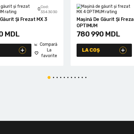
Cod:
0
3343030
Găurit Și Frezat MX 3
Mașină De Găurit Și Frez
OPTIMUM
0
MDL
780 990
MDL
Compară
LA COȘ
La
favorite