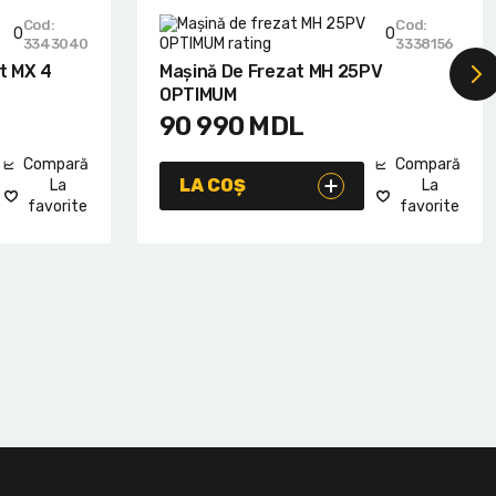
Cod:
Cod:
0
0
3343040
3338156
at MX 4
Mașină De Frezat MH 25PV
OPTIMUM
90 990
MDL
Compară
Compară
LA COȘ
La
La
favorite
favorite