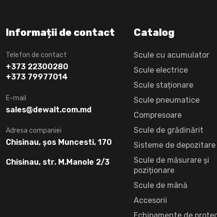
Informații de contact
Catalog
Scule cu acumulator
Telefon de contact
+373 22300280
Scule electrice
+373 79977014
Scule staționare
E-mail
Scule pneumatice
sales@dewalt.com.md
Compresoare
Scule de grădinărit
Adresa companiei
Chisinau, șos Muncesti, 170
Sisteme de depozitare
Scule de măsurare și
Chisinau, str. M.Manole 2/3
poziționare
Scule de mână
Accesorii
Echipamente de protec