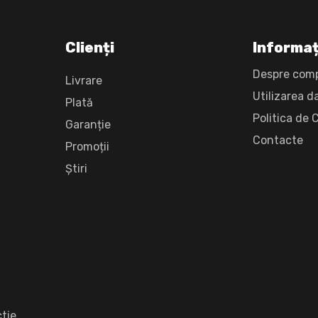
Clienți
Informaț
Despre com
Livrare
Utilizarea d
Plată
Politica de 
Garanție
Сontacte
Promoții
Știri
tie