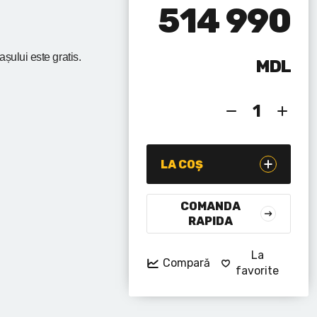
514 990
rașului
este gratis.
MDL
LA COȘ
COMANDA
RAPIDA
La
Compară
favorite