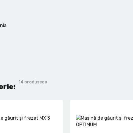
ania
14 produseов
orie: