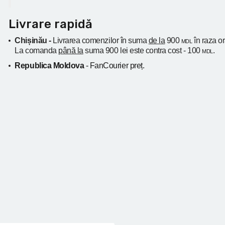
Livrare rapidă
Chișinău -
Livrarea comenzilor în suma
de la
900
în raza o
MDL
La comanda
până la
suma 900 lei este contra cost - 100
.
MDL
Republica Moldova
- FanCourier preț.