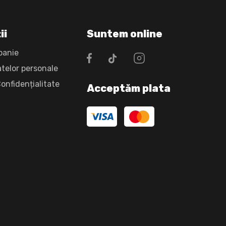
ii
Suntem online
panie
atelor personale
Confidențialitate
Acceptăm plata