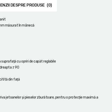
ENZII DESPRE PRODUSE
(0)
anit
01 mm măsurat în mânecă
a suprafață cu opriri de capăt reglabile
a/dreapta ± 90
itită din față
triva jetoanelor și pieselor zburătoare, pentru o protecție maximă a