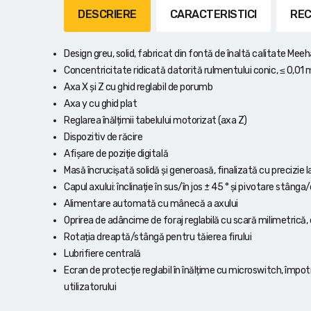
Lanterne cu acumulator
DESCRIERE
CARACTERISTICI
REC
Seturi de scule cu acumulator
Design greu, solid, fabricat din fontă de înaltă calitate Meeh
Acumulatoare si încărcătoare
Concentricitate ridicată datorită rulmentului conic, ≤ 0,
Axa X și Z cu ghid reglabil de porumb
Axa y cu ghid plat
Alte scule cu acumulator
Reglarea înălțimii tabelului motorizat (axa Z)
Dispozitiv de răcire
Afișare de poziție digitală
Masă încrucișată solidă și generoasă, finalizată cu precizie l
Capul axului: înclinație în sus/în jos ± 45 ° și pivotare stâng
Alimentare automată cu mânecă a axului
Oprirea de adâncime de foraj reglabilă cu scară milimetrică, c
Rotația dreaptă/stângă pentru tăierea firului
Lubrifiere centrală
Ecran de protecție reglabil în înălțime cu microswitch, împo
utilizatorului