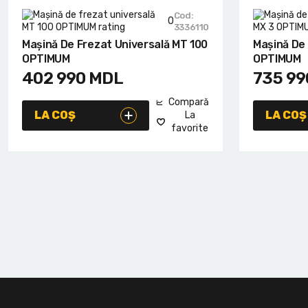
Cod:
0
3336110
Mașină De Frezat Universală MT 100
Mașină De 
OPTIMUM
OPTIMUM
402 990
MDL
735 99
Compară
LA COȘ
LA COȘ
La
favorite