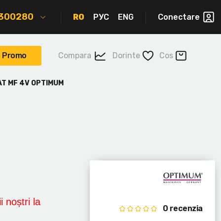
2300280
RO
РУС
ENG
Conectare
Promo
Compara
Dorinte
Cos
AT MF 4V OPTIMUM
i noștri la
0 recenzia