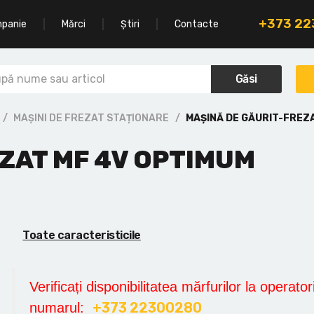
+373 2
mpanie
Mărci
Știri
Contacte
Găsi
MAȘINI DE FREZAT STAȚIONARE
MAȘINĂ DE GĂURIT-FREZ
ZAT MF 4V OPTIMUM
Toate caracteristicile
Verificați disponibilitatea mărfurilor la operatori
+373 22300280
numarul: