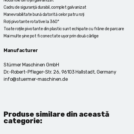
Nouă role din oțel galvanizat
Cadru de siguranță durabil, complet galvanizat
Manevrabilitate bună datorită celor patru roți
Roți pivotante rotative la 360°
Toate roțile pivotante din plastic sunt echipate cu frâne de parcare
Mai multe șine pot fi conectate ușor prin două cârlige
Manufacturer
Stürmer Maschinen GmbH
Dr.-Robert-Pfleger-Str. 26, 96103 Hallstadt, Germany
info@stuermer-maschinen.de
Produse similare din această
categorie: