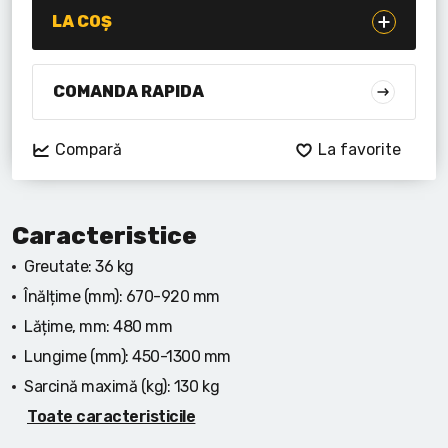
Lanterne cu acumulator
LA COȘ
Seturi de scule cu acumulator
COMANDA RAPIDA
Acumulatoare si încărcătoare
Compară
La favorite
Alte scule cu acumulator
Caracteristice
Greutate:
36 kg
Înălțime (mm):
670-920 mm
Lățime, mm:
480 mm
Lungime (mm):
450-1300 mm
Sarcină maximă (kg):
130 kg
Toate caracteristicile