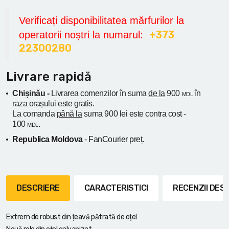
Verificați disponibilitatea mărfurilor la
+373
operatorii noștri la numarul:
22300280
Livrare rapidă
Chișinău -
Livrarea comenzilor în suma
de la
900
în
MDL
raza orașului
este gratis.
La comanda
până la
suma 900 lei este contra cost -
100
.
MDL
Republica Moldova
- FanCourier preț.
DESCRIERE
CARACTERISTICI
RECENZII DE
Extrem de robust din țeavă pătrată de oțel