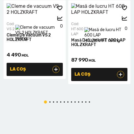
Cod:
Cod:
0
0
VS 2
HT 600
LAP
Cleme De Vacuum VS 2
HOLZKRAFT
Masă De Lucru HT 600 LAP
HOLZKRAFT
4 490
MDL
87 990
MDL
LA COȘ
LA COȘ