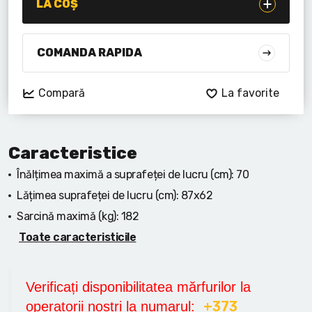
Lanterne cu acumulator
LA COȘ
Seturi de scule cu acumulator
COMANDA RAPIDA
Acumulatoare si încărcătoare
Compară
La favorite
Alte scule cu acumulator
Caracteristice
Înălțimea maximă a suprafeței de lucru (cm):
70
Lățimea suprafeței de lucru (cm):
87x62
Sarcină maximă (kg):
182
Toate caracteristicile
Verificați disponibilitatea mărfurilor la
+373
operatorii noștri la numarul: