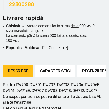
22300280
Livrare rapidă
Chișinău -
Livrarea comenzilor în suma
de la
900
în
MDL
raza orașului
este gratis.
La comanda
până la
suma 900 lei este contra cost -
100
.
MDL
Republica Moldova
- FanCourier preț.
DESCRIERE
CARACTERISTICI
RECENZII DE
Pentru DW700, DW701, DW702, DW703, DW706, DW706E,
DW716, DW716E, DW707, DW708, DW718, DW712, DW017
Conceput pentru a se potrivi diferitelor ferăstraie DEWALT
și alte ferăstraie
Design ușor și ușor de transportat