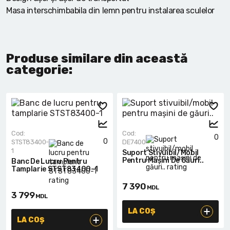
Masa interschimbabila din lemn pentru instalarea sculelor
Produse similare din această
categorie:
Cod:
Cod:
0
0
STST83400-
DE7400
1
Suport Stivuibil/mobil
Pentru Mașini De Găuri..
Banc De Lucru Pentru
Tamplarie STST83400-1
7 390
MDL
3 799
MDL
LA COȘ
LA COȘ