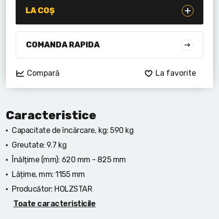
Lanterne cu acumulator
LA COȘ
Seturi de scule cu acumulator
COMANDA RAPIDA
Acumulatoare si încărcătoare
Compară
La favorite
Alte scule cu acumulator
Caracteristice
Capacitate de încărcare, kg:
590 kg
Greutate:
9.7 kg
Înălțime (mm):
620 mm - 825 mm
Lățime, mm:
1155 mm
Producător:
HOLZSTAR
Toate caracteristicile