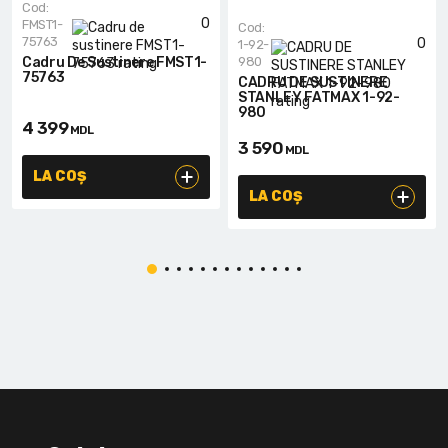
Cod:
0
FMST1-
Cod:
75763
0
1-92-
Cadru De Sustinere FMST1-
980
75763
CADRU DE SUSTINERE
STANLEY FATMAX 1-92-
980
4 399
MDL
3 590
MDL
LA COȘ
LA COȘ