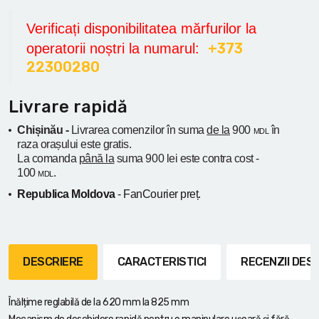
Verificați disponibilitatea mărfurilor la
+373
operatorii noștri la numarul:
22300280
Livrare rapidă
Chișinău -
Livrarea comenzilor în suma
de la
900
în
MDL
raza orașului
este gratis.
La comanda
până la
suma 900 lei este contra cost -
100
.
MDL
Republica Moldova
- FanCourier preț.
DESCRIERE
CARACTERISTICI
RECENZII DE
Înălțime reglabilă de la 620 mm la 825 mm