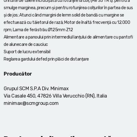
Unitate de tăiere încrucișată cu rotunjire la colț (Me 35 TR s): pentru a
smulge marginea, precum și pentru rotunjirea colțurilor în partea de sus
și de jos; Atunci când margini de lemn solid de bandă cu margine se
efectuează cu tăietorul de rază; Motor de înaltă frecvență cu 12.000
rpm; Lama de ferăstrău Ø125mm Z12
Alimentare a panoului prin intermediul lanțului de alimentare cu pantofi
de alunecare de cauciuc
Suport de lucru extensibil
Reglarea gardului defed prin plăci de distanțare
Producător
Grupul SCM S.P.A Div. Minimax
Via Casale 450, 47826 Villa Verucchio (RN), Italia
minimax@scmgroup.com