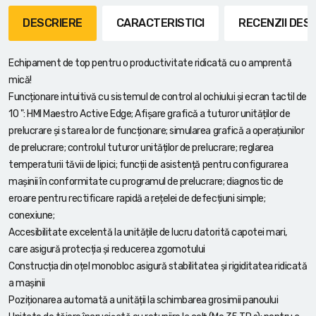
DESCRIERE
CARACTERISTICI
RECENZII DE
Echipament de top pentru o productivitate ridicată cu o amprentă
mică!
Funcționare intuitivă cu sistemul de control al ochiului și ecran tactil de
10 ": HMI Maestro Active Edge; Afișare grafică a tuturor unităților de
prelucrare și starea lor de funcționare; simularea grafică a operațiunilor
de prelucrare; controlul tuturor unităților de prelucrare; reglarea
temperaturii tăvii de lipici; funcții de asistență pentru configurarea
mașinii în conformitate cu programul de prelucrare; diagnostic de
eroare pentru rectificare rapidă a rețelei de defecțiuni simple;
conexiune;
Accesibilitate excelentă la unitățile de lucru datorită capotei mari,
care asigură protecția și reducerea zgomotului
Construcția din oțel monobloc asigură stabilitatea și rigiditatea ridicată
a mașinii
Poziționarea automată a unității la schimbarea grosimii panoului