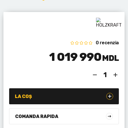
Lanterne cu acumulator
Seturi de scule cu acumulator
Acumulatoare si încărcătoare
0 recenzia
Alte scule cu acumulator
1 019 990
MDL
LA COȘ
COMANDA RAPIDA