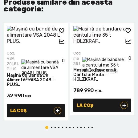
Produse similare din această
categorie:
Cod:
Cod:
0
VSA
me
0
2048 L
35 t
PLUS
Mașină De Bandare A
Cantului Me 35 T
Mașină Cu Bandă De
HOLZKRAF..
Alimentare VSA 2048 L
PLUS..
789 990
MDL
32 990
MDL
LA COȘ
LA COȘ