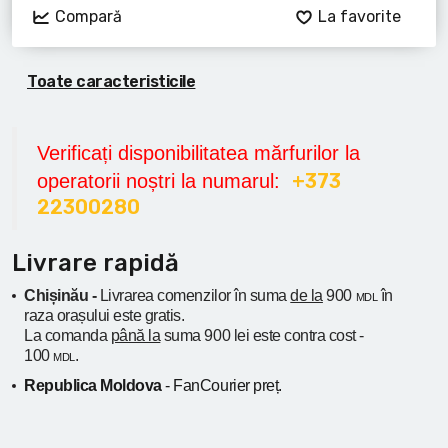
Compară
La favorite
Toate caracteristicile
Verificați disponibilitatea mărfurilor la
+373
operatorii noștri la numarul:
22300280
Livrare rapidă
Chișinău -
Livrarea comenzilor în suma
de la
900
în
MDL
raza orașului
este gratis.
La comanda
până la
suma 900 lei este contra cost -
100
.
MDL
Republica Moldova
- FanCourier preț.