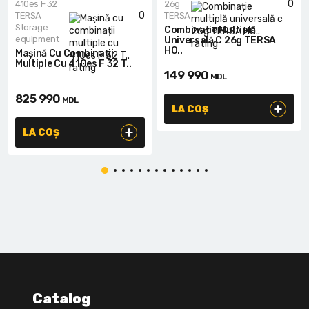
0
410es F 32
26g
0
TERSA
TERSA
Storage
Combinație Multiplă
equipment
Universală C 26g TERSA
HO..
Mașină Cu Combinații
Multiple Cu 410es F 32 T..
149 990
MDL
825 990
MDL
LA COȘ
LA COȘ
Catalog