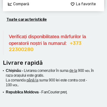
Compară
La favorite
Toate caracteristicile
Verificați disponibilitatea mărfurilor la
+373
operatorii noștri la numarul:
22300280
Livrare rapidă
Chișinău -
Livrarea comenzilor în suma
de la
900
în
MDL
raza orașului
este gratis.
La comanda
până la
suma 900 lei este contra cost -
100
.
MDL
Republica Moldova
- FanCourier preț.