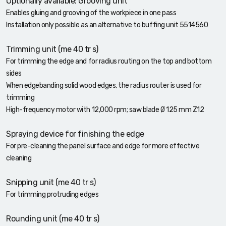
Optionally available: Grooving unit
Enables gluing and grooving of the workpiece in one pass
Installation only possible as an alternative to buffing unit 5514560
Trimming unit (me 40 tr s)
For trimming the edge and for radius routing on the top and bottom
sides
When edgebanding solid wood edges, the radius router is used for
trimming
High-frequency motor with 12,000 rpm; saw blade Ø 125 mm Z12
Spraying device for finishing the edge
For pre-cleaning the panel surface and edge for more effective
cleaning
Snipping unit (me 40 tr s)
For trimming protruding edges
Rounding unit (me 40 tr s)