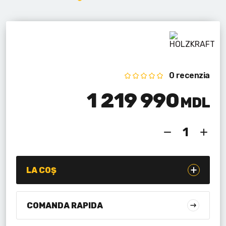
Lanterne cu acumulator
Seturi de scule cu acumulator
Acumulatoare si încărcătoare
0 recenzia
Alte scule cu acumulator
1 219 990
MDL
LA COȘ
COMANDA RAPIDA