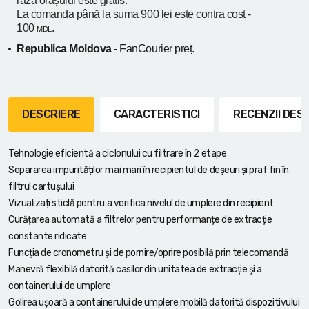
raza orașului
este gratis.
La comanda
până la
suma 900 lei este contra cost -
100
.
MDL
Republica Moldova
- FanCourier preț.
DESCRIERE
CARACTERISTICI
RECENZII DE
Tehnologie eficientă a ciclonului cu filtrare în 2 etape
Separarea impurităților mai mari în recipientul de deșeuri și praf fin în
filtrul cartușului
Vizualizați sticlă pentru a verifica nivelul de umplere din recipient
Curățarea automată a filtrelor pentru performanțe de extracție
constante ridicate
Funcția de cronometru și de pornire/oprire posibilă prin telecomandă
Manevră flexibilă datorită casilor din unitatea de extracție și a
containerului de umplere
Golirea ușoară a containerului de umplere mobilă datorită dispozitivului