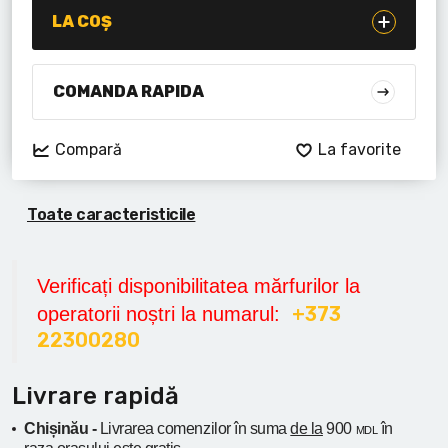
Lanterne cu acumulator
LA COȘ
Seturi de scule cu acumulator
COMANDA RAPIDA
Acumulatoare si încărcătoare
Compară
La favorite
Alte scule cu acumulator
Toate caracteristicile
Verificați disponibilitatea mărfurilor la
+373
operatorii noștri la numarul:
22300280
Livrare rapidă
Chișinău -
Livrarea comenzilor în suma
de la
900
în
MDL