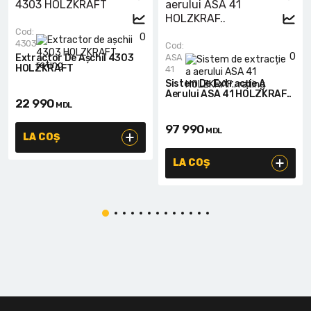
Cod:
0
4303
Cod:
0
Extractor De Așchii 4303
ASA
HOLZKRAFT
41
Sistem De Extracție A
Aerului ASA 41 HOLZKRAF..
22 990
MDL
97 990
MDL
LA COȘ
LA COȘ