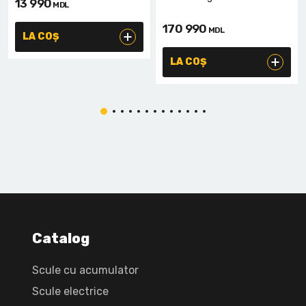
13 990
MDL
170 990
MDL
LA COȘ
LA COȘ
Catalog
Scule cu acumulator
Scule electrice