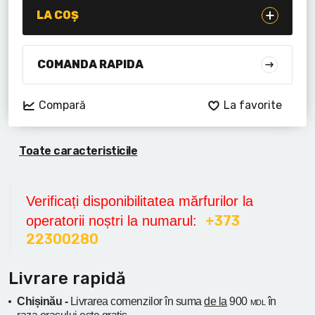
Lanterne cu acumulator
LA COȘ
Seturi de scule cu acumulator
COMANDA RAPIDA
Acumulatoare si încărcătoare
Compară
La favorite
Alte scule cu acumulator
Toate caracteristicile
Verificați disponibilitatea mărfurilor la
+373
operatorii noștri la numarul:
22300280
Livrare rapidă
Chișinău -
Livrarea comenzilor în suma
de la
900
în
MDL