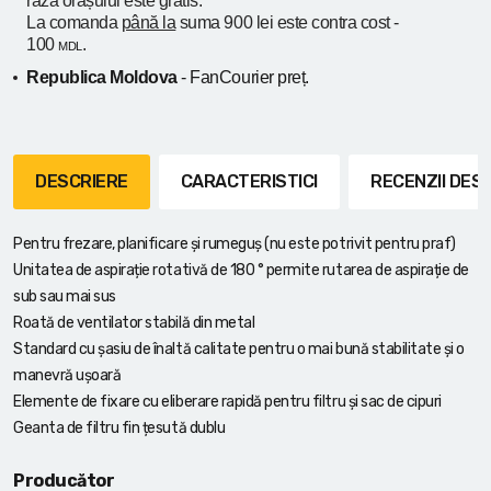
raza orașului
este gratis.
La comanda
până la
suma 900 lei este contra cost -
100
.
MDL
Republica Moldova
- FanCourier preț.
DESCRIERE
CARACTERISTICI
RECENZII DE
Pentru frezare, planificare și rumeguș (nu este potrivit pentru praf)
Unitatea de aspirație rotativă de 180 ° permite rutarea de aspirație de
sub sau mai sus
Roată de ventilator stabilă din metal
Standard cu șasiu de înaltă calitate pentru o mai bună stabilitate și o
manevră ușoară
Elemente de fixare cu eliberare rapidă pentru filtru și sac de cipuri
Geanta de filtru fin țesută dublu
Producător