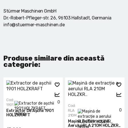
Stürmer Maschinen GmbH
Dr.-Robert-Pfleger-str. 26, 96103 Hallstadt, Germania
info@stuermer-maschinen.de
Produse similare din această
categorie:
Cod:
0
1901
Cod:
0
Extractor De Așchii 1901
RLA
HOLZKRAFT
210M
Mașină De Extracție A
Aerului RLA 210M HOLZKR..