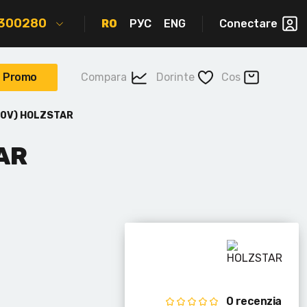
2300280
RO
РУС
ENG
Conectare
Promo
Compara
Dorinte
Cos
00V) HOLZSTAR
AR
0 recenzia