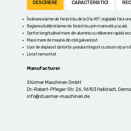
Lanterne cu acumulator
DESCRIERE
CARACTERISTICI
REC
Seturi de scule cu acumulator
Înclinarea lamei de ferăstrău de la 0 la 45°, reglabilă fără un
Reglarea înălțimii lamei de ferăstrău prin manivelă și scală
Acumulatoare si încărcătoare
Opritor longitudinal mare din aluminiu cu eliberare rapidă exce
Masă mare de mașină din oțel galvanizat
Alte scule cu acumulator
Ușor de deplasat datorită șasiului integrat cu două roți și m
Livrat nemontat
Manufacturer
Stürmer Maschinen GmbH
Dr.-Robert-Pfleger-Str. 26, 96103 Hallstadt, Germ
info@stuermer-maschinen.de