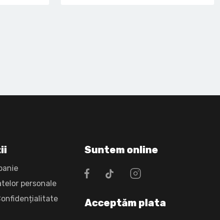
ii
Suntem online
panie
atelor personale
Confidențialitate
Acceptăm plata