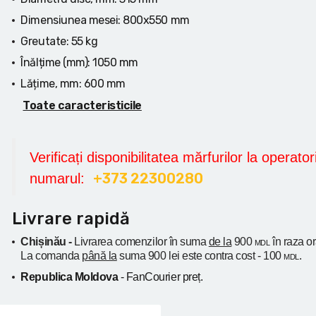
Dimensiunea mesei:
800x550 mm
Greutate:
55 kg
Înălțime (mm):
1050 mm
Lățime, mm:
600 mm
Toate caracteristicile
Verificați disponibilitatea mărfurilor la operatori
+373 22300280
numarul:
Livrare rapidă
Chișinău -
Livrarea comenzilor în suma
de la
900
în raza o
MDL
La comanda
până la
suma 900 lei este contra cost - 100
.
MDL
Republica Moldova
- FanCourier preț.