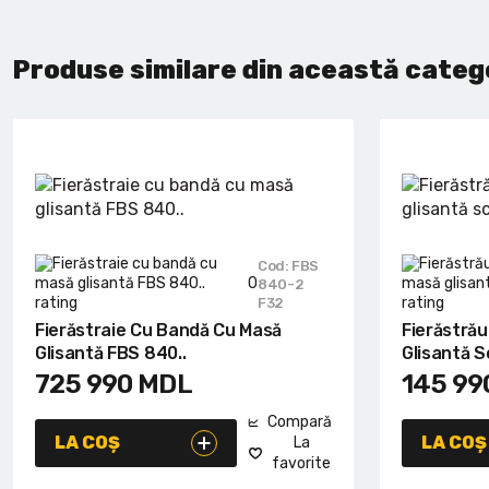
Produse similare din această categ
Cod: FBS
0
840-2
F32
Fierăstraie Cu Bandă Cu Masă
Fierăstrău
Glisantă FBS 840..
Glisantă Sc
725 990
MDL
145 99
Compară
LA COȘ
LA COȘ
La
favorite