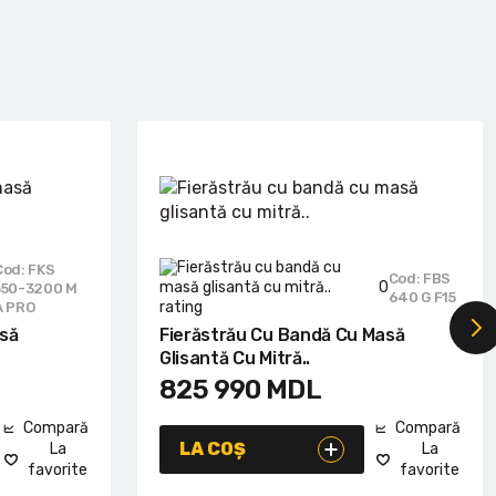
Cod: FKS
Cod: FBS
0
550-3200 M
640 G F15
A PRO
asă
Fierăstrău Cu Bandă Cu Masă
Glisantă Cu Mitră..
825 990
MDL
Compară
Compară
LA COȘ
La
La
favorite
favorite