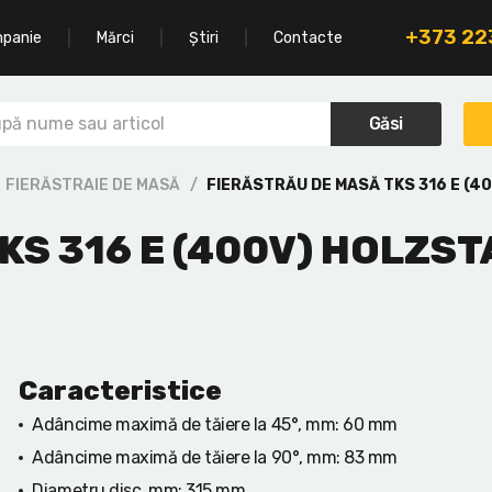
+373 2
mpanie
Mărci
Știri
Contacte
Găsi
FIERĂSTRAIE DE MASĂ
FIERĂSTRĂU DE MASĂ TKS 316 E (4
KS 316 E (400V) HOLZST
Caracteristice
Adâncime maximă de tăiere la 45°, mm:
60 mm
Adâncime maximă de tăiere la 90°, mm:
83 mm
Diametru disc, mm:
315 mm