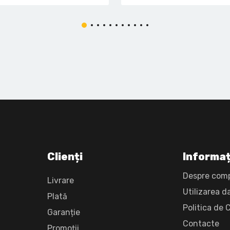
Clienți
Informaț
Despre com
Livrare
Utilizarea d
Plată
Politica de 
Garanție
Сontacte
Promoții