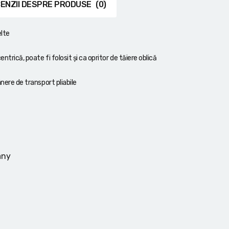
ENZII DESPRE PRODUSE
(0)
elte
ntrică, poate fi folosit și ca opritor de tăiere oblică
ânere de transport pliabile
any