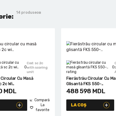
14 produseов
orie:
Cod: sc 2c
0
0
with scoring
unit
 Circular Cu Masă
Fierăstrău Circular Cu M
 2c Wi..
Glisantă FKS 550-..
0
MDL
488 598
MDL
Compară
LA COȘ
La
favorite