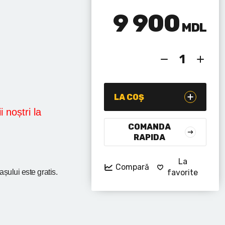
9 900
MDL
LA COȘ
i noștri la
COMANDA
RAPIDA
La
Compară
rașului
este gratis.
favorite