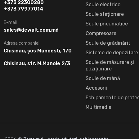
+373 22300280
Scule electrice
+373 79977014
Scule staționare
E-mail
Scule pneumatice
sales@dewalt.com.md
Compresoare
Scule de grădinărit
Adresa companiei
Chisinau, șos Muncesti, 170
Sisteme de depozitare
Scule de măsurare și
Chisinau, str. M.Manole 2/3
poziționare
Scule de mână
Accesorii
Echipamente de protec
Multimedia