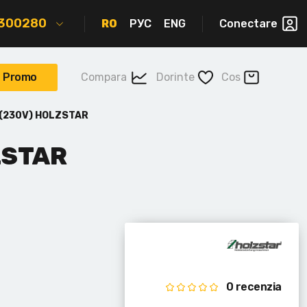
2300280
RO
РУС
ENG
Conectare
Promo
Compara
Dorinte
Cos
 (230V) HOLZSTAR
ZSTAR
0 recenzia