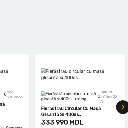
Cod: si
Cod:
0
0
400es 32
5902036
A
asă
Fierăstrău Circular Cu Masă
Glisantă Si 400es..
333 990
MDL