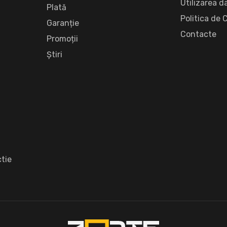
Utilizarea d
Plată
Politica de 
Garanție
Сontacte
Promoții
Știri
tie