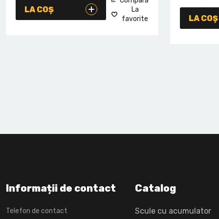
Compară
LA COȘ
La
LA COȘ
favorite
Informații de contact
Catalog
Scule cu acumulator
Telefon de contact