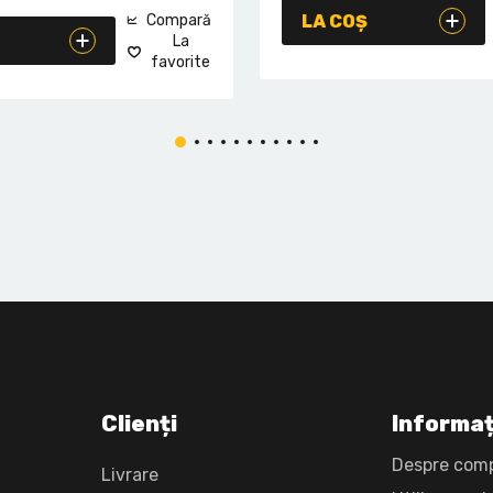
Compară
LA COȘ
La
favorite
Clienți
Informaț
Despre com
Livrare