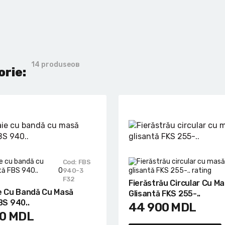
14 produseов
orie:
Cod: FBS
0
940-3
F32
Fierăstrău Circular Cu M
ie Cu Bandă Cu Masă
Glisantă FKS 255-..
BS 940..
44 900
MDL
0
MDL