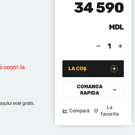
34 590
MDL
i noștri la
LA COȘ
COMANDA
RAPIDA
rașului
este gratis.
La
Compară
favorite