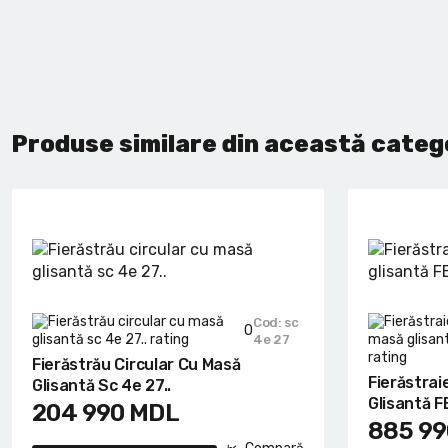
Produse similare din această categ
Cod: sc
0
4e 27
Fierăstrău Circular Cu Masă
Fierăstra
Glisantă Sc 4e 27..
Glisantă F
204 990
MDL
885 99