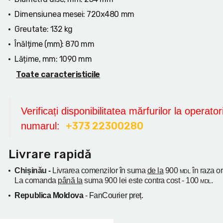
Dimensiunea mesei:
720x480 mm
Greutate:
132 kg
Înălțime (mm):
870 mm
Lățime, mm:
1090 mm
Toate caracteristicile
Verificați disponibilitatea mărfurilor la operatori
+373 22300280
numarul:
Livrare rapidă
Chișinău -
Livrarea comenzilor în suma
de la
900
în raza o
MDL
La comanda
până la
suma 900 lei este contra cost - 100
.
MDL
Republica Moldova
- FanCourier preț.