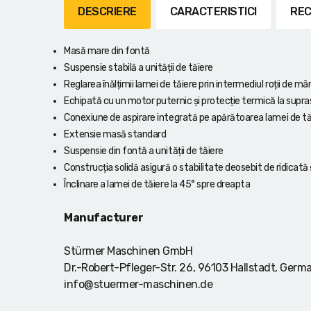
Lanterne cu acumulator
DESCRIERE
CARACTERISTICI
REC
Seturi de scule cu acumulator
Masă mare din fontă
Suspensie stabilă a unității de tăiere
Acumulatoare si încărcătoare
Reglarea înălțimii lamei de tăiere prin intermediul roții de m
Echipată cu un motor puternic și protecție termică la supra
Alte scule cu acumulator
Conexiune de aspirare integrată pe apărătoarea lamei de tă
Extensie masă standard
Suspensie din fontă a unității de tăiere
Construcția solidă asigură o stabilitate deosebit de ridicată ș
Înclinare a lamei de tăiere la 45° spre dreapta
Manufacturer
Stürmer Maschinen GmbH
Dr.-Robert-Pfleger-Str. 26, 96103 Hallstadt, Germ
info@stuermer-maschinen.de