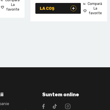
Compară
Compară
La
LA COȘ
La
favorite
favorite
ii
Suntem online
panie