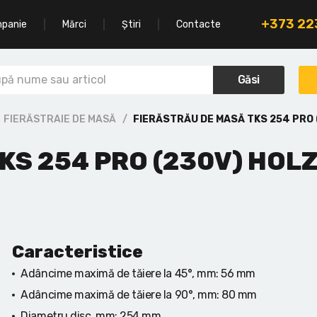
+373 2
mpanie
Mărci
Știri
Contacte
Găsi
FIERĂSTRAIE DE MASĂ
FIERĂSTRĂU DE MASĂ TKS 254 PRO
KS 254 PRO (230V) HOL
Caracteristice
Adâncime maximă de tăiere la 45°, mm:
56 mm
Adâncime maximă de tăiere la 90°, mm:
80 mm
Diametru disc, mm:
254 mm