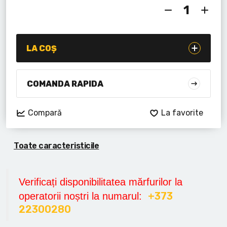
Lanterne cu acumulator
Seturi de scule cu acumulator
LA COȘ
Acumulatoare si încărcătoare
Alte scule cu acumulator
COMANDA RAPIDA
Compară
La favorite
Toate caracteristicile
Verificați disponibilitatea mărfurilor la
+373
operatorii noștri la numarul:
22300280