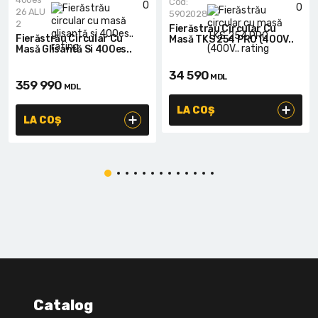
Cod:
0
0
26 ALU
5902028
2
Fierăstrău Circular Cu
Fierăstrău Circular Cu
Masă TKS 254 PRO (400V..
Masă Glisantă Si 400es..
34 590
MDL
359 990
MDL
LA COȘ
LA COȘ
Catalog