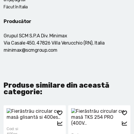
Făcut în Italia
Producător
Grupul SCM S.P.A Div. Minimax
Via Casale 450, 47826 Villa Verucchio (RN), Italia
minimax@scmgroup.com
Produse similare din această
categorie:
Cod: si
400es