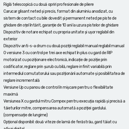
Riglă telescopică cu două opriri profesionale de pliere
Carucar glisant neted și precis, format din aluminiu anodizat, cu
sistem de contact cu bile dovedit și permanent neted pe piste de
ghidare din oțel întărit, garanție de 10 ani la uzura pistelor de ghidare
Dispozitiv de notare echipat cu propria unitate și ușor reglabil din
exterior
Dispozitiv anti-s-a drum cu două poziții reglabil manual reglabil manual
O versiune 3 cu control pe trei axe echipat în plus cu gard de RIP
motorizat cu poziționare electronică, indicație de poziție prin
codificator, reglare prin șurub cu bilă, reglare infinit variabilă prin
intermediul comutatorului sau poziționării automate și posibilitatea de
reglare incrementală
Versiune Up cu panou de control în mișcare pentru o flexibilitate
maximă
Versiunea X cu gardul mitru Compex pentru execuția rapidă și precisă a
tăieturilor mitre, compensarea automată a poziției gardului.
(compensație de lungime)
Opțional disponibil: două viteze de lamă de ferăstrău, gard tăiat cu
afișaj digital