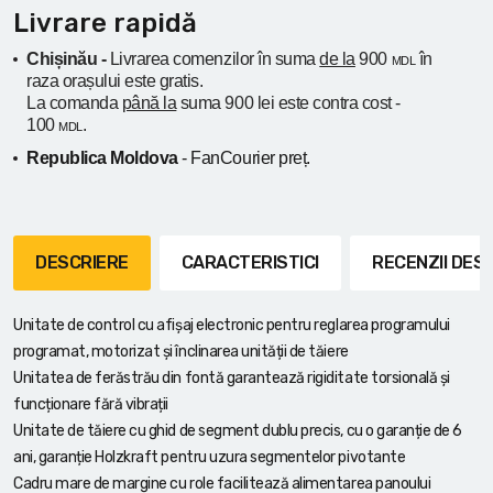
Livrare rapidă
Chișinău -
Livrarea comenzilor în suma
de la
900
în
MDL
raza orașului
este gratis.
La comanda
până la
suma 900 lei este contra cost -
100
.
MDL
Republica Moldova
- FanCourier preț.
DESCRIERE
CARACTERISTICI
RECENZII DE
Unitate de control cu afișaj electronic pentru reglarea programului
programat, motorizat și înclinarea unității de tăiere
Unitatea de ferăstrău din fontă garantează rigiditate torsională și
funcționare fără vibrații
Unitate de tăiere cu ghid de segment dublu precis, cu o garanție de 6
ani, garanție Holzkraft pentru uzura segmentelor pivotante
Cadru mare de margine cu role facilitează alimentarea panoului