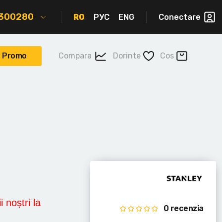
2300280
RO
РУС
ENG
Conectare
Promo
Compara
Dorinte
Cos
i noștri la
0 recenzia