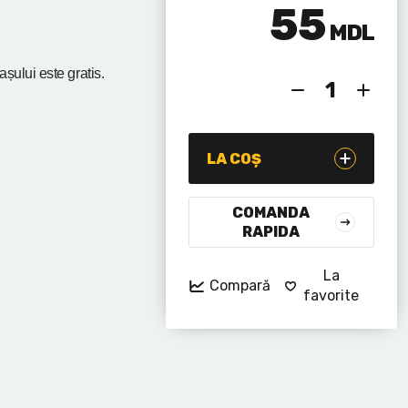
55
MDL
rașului
este gratis.
LA COȘ
COMANDA
RAPIDA
La
Compară
favorite