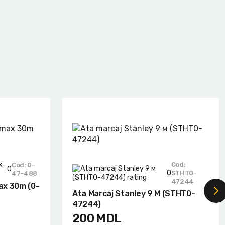
Cod:
Cod: 0-
0
0
STHT0-
47-488
47244
ax 30m (0-
Ata Marcaj Stanley 9 М (STHT0-
47244)
200
MDL