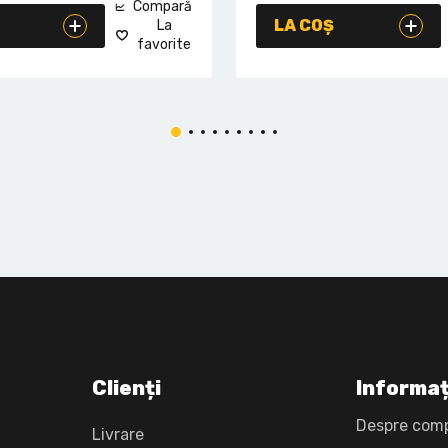
Compară
LA COȘ
La
favorite
Clienți
Informaț
Despre com
Livrare