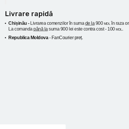
Livrare rapidă
Chișinău -
Livrarea comenzilor în suma
de la
900
în raza o
MDL
La comanda
până la
suma 900 lei este contra cost - 100
.
MDL
Republica Moldova
- FanCourier preț.