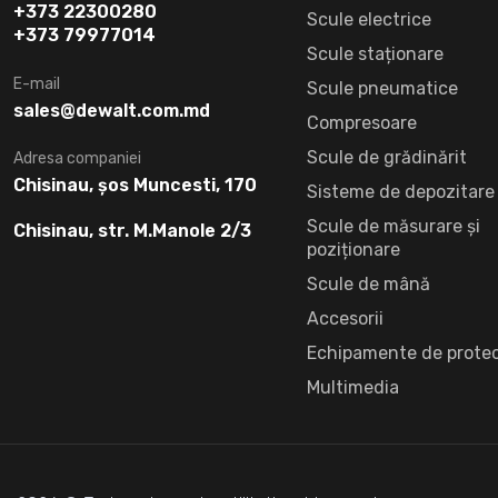
+373 22300280
Scule electrice
+373 79977014
Scule staționare
E-mail
Scule pneumatice
sales@dewalt.com.md
Compresoare
Scule de grădinărit
Adresa companiei
Chisinau, șos Muncesti, 170
Sisteme de depozitare
Scule de măsurare și
Chisinau, str. M.Manole 2/3
poziționare
Scule de mână
Accesorii
Echipamente de protec
Multimedia