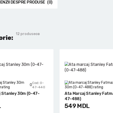
ENZII DESPRE PRODUSE
(0)
12 produseов
orie:
Cod: 0-
0
47-440
j Stanley 30m (0-47-
Ata Marcaj Stanley Fatm
47-488)
L
549
MDL