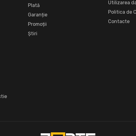
Utilizarea d
Plată
Politica de 
Garanție
Сontacte
Promoții
Știri
tie