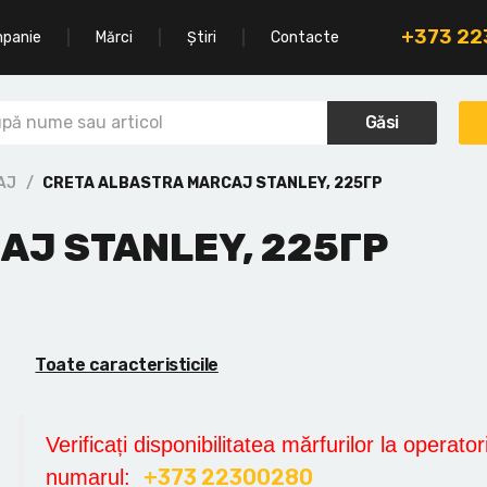
+373 2
mpanie
Mărci
Știri
Contacte
Găsi
AJ
CRETA ALBASTRA MARCAJ STANLEY, 225ГР
AJ STANLEY, 225ГР
Toate caracteristicile
Verificați disponibilitatea mărfurilor la operatori
+373 22300280
numarul: