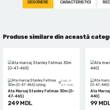
Lanterne cu acumulator
DESCRIERE
CARACTERISTICI
REC
Seturi de scule cu acumulator
Acumulatoare si încărcătoare
Produse similare din această categ
Alte scule cu acumulator
Cod: 0-
0
47-465
Ata Marcaj Stanley Fatmax 30m (0-
Ata Marca
47-465)
440)
249
MDL
99
MD