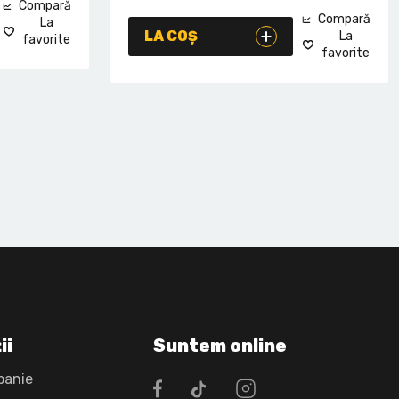
Compară
Compară
La
LA COȘ
La
favorite
favorite
ii
Suntem online
panie