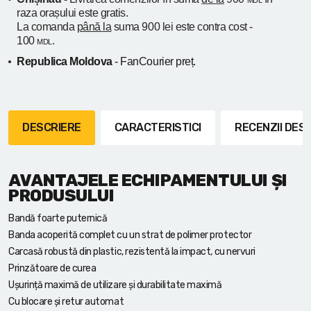
MDL
raza orașului
este gratis.
La comanda
până la
suma 900 lei este contra cost -
100
.
MDL
Republica Moldova
- FanCourier preț.
DESCRIERE
CARACTERISTICI
RECENZII DE
AVANTAJELE ECHIPAMENTULUI ȘI
PRODUSULUI
Bandă foarte puternică
Banda acoperită complet cu un strat de polimer protector
Carcasă robustă din plastic, rezistentă la impact, cu nervuri
Prinzătoare de curea
Ușurință maximă de utilizare și durabilitate maximă
Cu blocare și retur automat