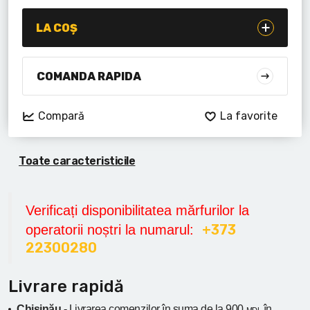
Lanterne cu acumulator
LA COȘ
Seturi de scule cu acumulator
Acumulatoare si încărcătoare
COMANDA RAPIDA
Alte scule cu acumulator
Compară
La favorite
Toate caracteristicile
Verificați disponibilitatea mărfurilor la
+373
operatorii noștri la numarul:
22300280
Livrare rapidă
Chișinău -
Livrarea comenzilor în suma
de la
900
în