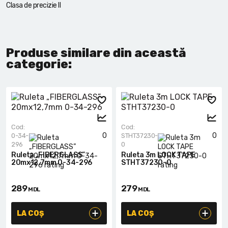
Clasa de precizie II
Produse similare din această
categorie:
Cod:
Cod:
0
0
0-34-
STHT37230-
296
0
Ruleta „FIBERGLASS”
Ruleta 3m LOCK TAPE
20mx12,7mm 0-34-296
STHT37230-0
289
279
MDL
MDL
LA COȘ
LA COȘ