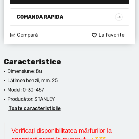
Lanterne cu acumulator
Seturi de scule cu acumulator
COMANDA RAPIDA
Acumulatoare si încărcătoare
Compară
La favorite
Alte scule cu acumulator
Caracteristice
Dimensiune:
8м
Lățimea benzii, mm:
25
Model:
0-30-457
Producător:
STANLEY
Toate caracteristicile
Verificați disponibilitatea mărfurilor la