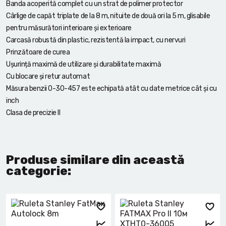
Banda acoperită complet cu un strat de polimer protector
Cârlige de capăt triplate de la 8 m, nituite de două ori la 5 m, glisabile
pentru măsurători interioare și exterioare
Carcasă robustă din plastic, rezistentă la impact, cu nervuri
Prinzătoare de curea
Ușurință maximă de utilizare și durabilitate maximă
Cu blocare și retur automat
Măsura benzii 0-30-457 este echipată atât cu date metrice cât și cu
inch
Clasa de precizie II
Produse similare din această
categorie: