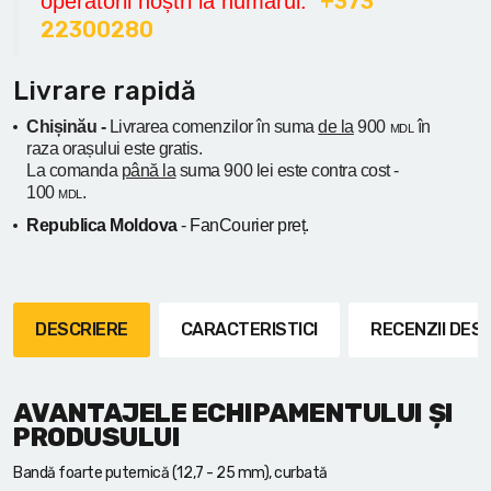
+373
operatorii noștri la numarul:
22300280
Livrare rapidă
Chișinău -
Livrarea comenzilor în suma
de la
900
în
MDL
raza orașului
este gratis.
La comanda
până la
suma 900 lei este contra cost -
100
.
MDL
Republica Moldova
- FanCourier preț.
DESCRIERE
CARACTERISTICI
RECENZII DE
AVANTAJELE ECHIPAMENTULUI ȘI
PRODUSULUI
Bandă foarte puternică (12,7 - 25 mm), curbată