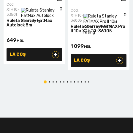
Cod:
0
XTHT0-
Cod:
33501
0
XTHT0-
Ruleta Stanley FatMax
36005
Autolock 8m
Ruleta Stanley FATMAX Pro
II 10м XTHT0-36005
649
MDL
1 099
MDL
LA COȘ
LA COȘ