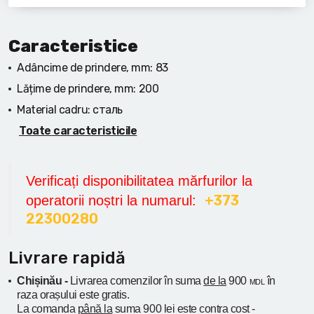
Caracteristice
Adâncime de prindere, mm:
83
Lățime de prindere, mm:
200
Material cadru:
сталь
Toate caracteristicile
Verificați disponibilitatea mărfurilor la
+373
operatorii noștri la numarul:
22300280
Livrare rapidă
Chișinău -
Livrarea comenzilor în suma
de la
900
în
MDL
raza orașului
este gratis.
La comanda
până la
suma 900 lei este contra cost -