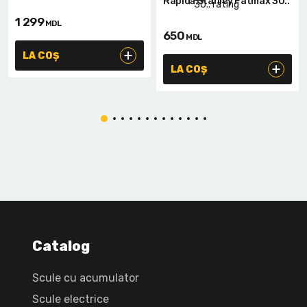
Rapidă Stanley Fatmax 30..
1 299
MDL
650
MDL
LA COȘ
LA COȘ
Catalog
Scule cu acumulator
Scule electrice