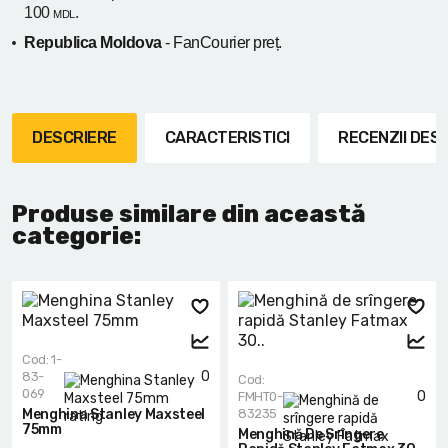
100
.
MDL
Republica Moldova
- FanCourier preț.
DESCRIERE
CARACTERISTICI
RECENZII DE
Produse similare din această
categorie:
Cod: 1-
0
83-
Cod:
069
0
FMHT0-
Menghina Stanley Maxsteel
83235
75mm
Menghină De Srîngere