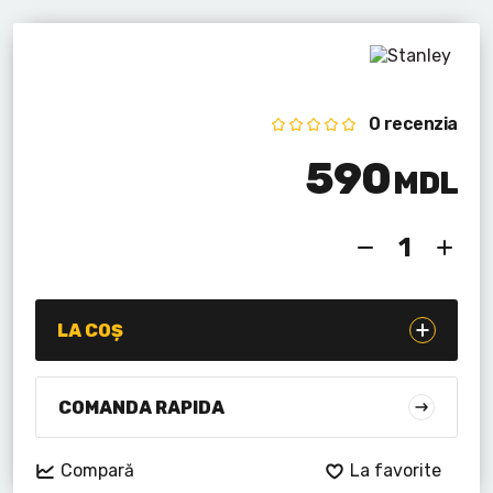
Lanterne cu acumulator
Seturi de scule cu acumulator
Acumulatoare si încărcătoare
0 recenzia
590
Alte scule cu acumulator
MDL
LA COȘ
COMANDA RAPIDA
Compară
La favorite