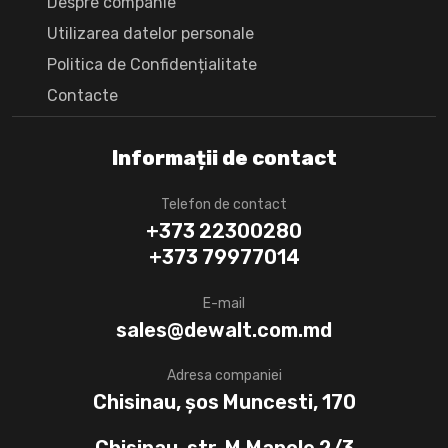
Despre companie
Utilizarea datelor personale
Politica de Confidențialitate
Сontacte
Informații de contact
Telefon de contact
+373 22300280
+373 79977014
E-mail
sales@dewalt.com.md
Adresa companiei
Chisinau, șos Muncesti, 170
Chisinau, str. M.Manole 2/3