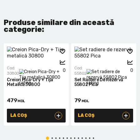
Produse similare din această
categorie:
Cod:
Cod:
0
0
30800
55802
Creion Pica-Dry + Tija
Set Radiere De Rezervă
Metalică 30800
55802 Pica
479
79
MDL
MDL
LA COȘ
LA COȘ