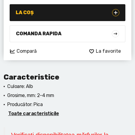
Lanterne cu acumulator
LA COȘ
Seturi de scule cu acumulator
Acumulatoare si încărcătoare
COMANDA RAPIDA
Alte scule cu acumulator
Compară
La favorite
Caracteristice
Culoare:
Alb
Grosime, mm:
2-4 mm
Producător:
Pica
Toate caracteristicile
Verificați disponibilitatea mărfurilor la