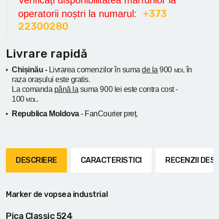
+373
operatorii noștri la numarul:
22300280
Livrare rapidă
Chișinău -
Livrarea comenzilor în suma
de la
900
în
MDL
raza orașului
este gratis.
La comanda
până la
suma 900 lei este contra cost -
100
.
MDL
Republica Moldova
- FanCourier preț.
DESCRIERE
CARACTERISTICI
RECENZII DE
Marker de vopsea industrial
Pica Classic 524