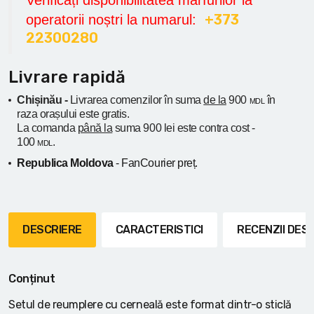
+373
operatorii noștri la numarul:
22300280
Livrare rapidă
Chișinău -
Livrarea comenzilor în suma
de la
900
în
MDL
raza orașului
este gratis.
La comanda
până la
suma 900 lei este contra cost -
100
.
MDL
Republica Moldova
- FanCourier preț.
DESCRIERE
CARACTERISTICI
RECENZII DE
Conținut
Setul de reumplere cu cerneală este format dintr-o sticlă