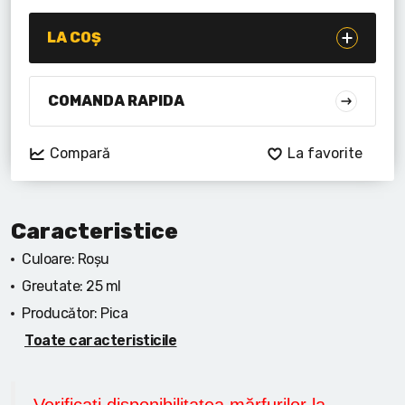
Lanterne cu acumulator
LA COȘ
Seturi de scule cu acumulator
Acumulatoare si încărcătoare
COMANDA RAPIDA
Alte scule cu acumulator
Compară
La favorite
Caracteristice
Culoare:
Roșu
Greutate:
25 ml
Producător:
Pica
Toate caracteristicile
Verificați disponibilitatea mărfurilor la