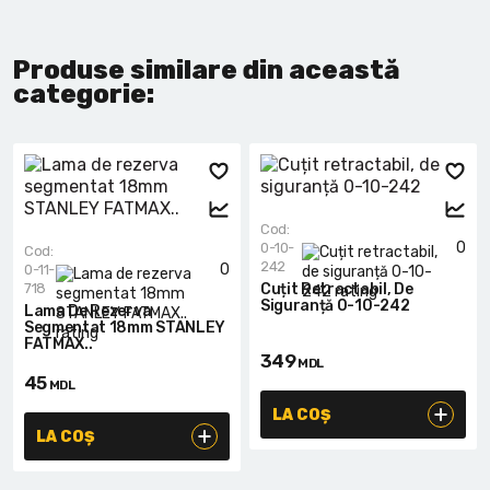
Produse similare din această
categorie:
Cod:
0
0-10-
Cod:
242
0
0-11-
718
Cuțit Retractabil, De
Siguranță 0-10-242
Lama De Rezerva
Segmentat 18mm STANLEY
FATMAX..
349
MDL
45
MDL
LA COȘ
LA COȘ