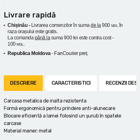
Livrare rapidă
Chișinău -
Livrarea comenzilor în suma
de la
900
în
MDL
raza orașului
este gratis.
La comanda
până la
suma 900 lei este contra cost -
100
.
MDL
Republica Moldova
- FanCourier preț.
DESCRIERE
CARACTERISTICI
RECENZII DE
Carcasa metalica de inalta rezistenta
Formă ergonomică pentru prindere anti-alunecare
Blocare eficientă a lamei folosind un șurub în spatele
carcase
Material maner: metal