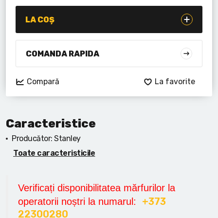
Lanterne cu acumulator
LA COȘ
Seturi de scule cu acumulator
Acumulatoare si încărcătoare
COMANDA RAPIDA
Alte scule cu acumulator
Compară
La favorite
Caracteristice
Producător:
Stanley
Toate caracteristicile
Verificați disponibilitatea mărfurilor la
+373
operatorii noștri la numarul:
22300280