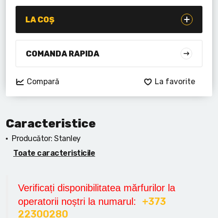
Lanterne cu acumulator
LA COȘ
Seturi de scule cu acumulator
Acumulatoare si încărcătoare
COMANDA RAPIDA
Alte scule cu acumulator
Compară
La favorite
Caracteristice
Producător:
Stanley
Toate caracteristicile
Verificați disponibilitatea mărfurilor la
+373
operatorii noștri la numarul:
22300280