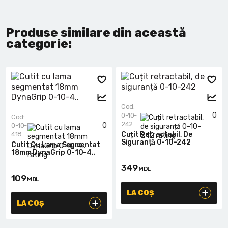
Produse similare din această
categorie:
Cod:
0
0-10-
Cod:
242
0
0-10-
418
Cuțit Retractabil, De
Siguranță 0-10-242
Cutit Cu Lama Segmentat
18mm DynaGrip 0-10-4..
349
MDL
109
MDL
LA COȘ
LA COȘ