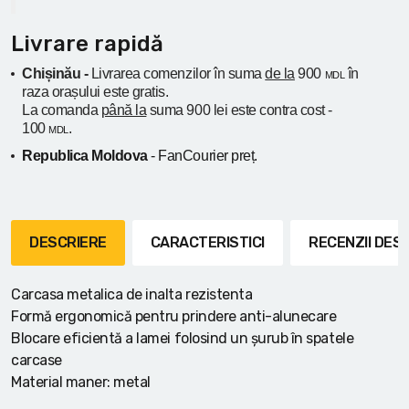
Livrare rapidă
Chișinău -
Livrarea comenzilor în suma
de la
900
în
MDL
raza orașului
este gratis.
La comanda
până la
suma 900 lei este contra cost -
100
.
MDL
Republica Moldova
- FanCourier preț.
DESCRIERE
CARACTERISTICI
RECENZII DE
Carcasa metalica de inalta rezistenta
Formă ergonomică pentru prindere anti-alunecare
Blocare eficientă a lamei folosind un șurub în spatele
carcase
Material maner: metal